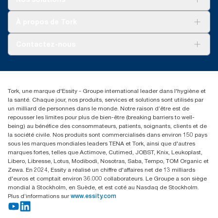
Durabilité
Tork soins propres
Tork Vision Nettoyage
À propos de Tork
AD-a-Glance
À propos de nous
Contactez-nous
torkusa@essity.com
(866) 722-8675
Rechercher des distributeurs
Tork, une marque d'Essity - Groupe international leader dans l'hygiène et
la santé. Chaque jour, nos produits, services et solutions sont utilisés par
un milliard de personnes dans le monde. Notre raison d’être est de
repousser les limites pour plus de bien-être (breaking barriers to well-
being) au bénéfice des consommateurs, patients, soignants, clients et de
la société civile. Nos produits sont commercialisés dans environ 150 pays
sous les marques mondiales leaders TENA et Tork, ainsi que d'autres
marques fortes, telles que Actimove, Cutimed, JOBST, Knix, Leukoplast,
Libero, Libresse, Lotus, Modibodi, Nosotras, Saba, Tempo, TOM Organic et
Zewa. En 2024, Essity a réalisé un chiffre d'affaires net de 13 milliards
d'euros et comptait environ 36.000 collaborateurs. Le Groupe a son siège
mondial à Stockholm, en Suède, et est coté au Nasdaq de Stockholm.
Plus d’informations sur
www.essity.com