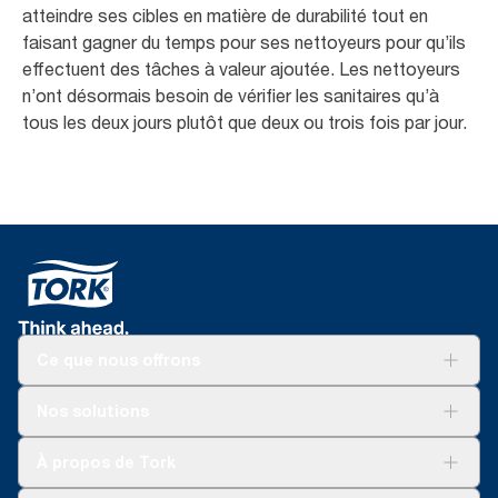
atteindre ses cibles en matière de durabilité tout en
faisant gagner du temps pour ses nettoyeurs pour qu’ils
effectuent des tâches à valeur ajoutée. Les nettoyeurs
n’ont désormais besoin de vérifier les sanitaires qu’à
tous les deux jours plutôt que deux ou trois fois par jour.
Ce que nous offrons
Pour votre entreprise
Nos solutions
Durabilité
Tork soins propres
Tork Vision Nettoyage
À propos de Tork
AD-a-Glance