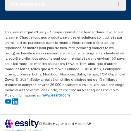
À propos de nous
Contactez-nous
torkusa@essity.com
(866) 722-8675
Rechercher des distributeurs
Tork, une marque d'Essity - Groupe international leader dans l'hygiène et
la santé. Chaque jour, nos produits, services et solutions sont utilisés par
un milliard de personnes dans le monde. Notre raison d’être est de
repousser les limites pour plus de bien-être (breaking barriers to well-
being) au bénéfice des consommateurs, patients, soignants, clients et de
la société civile. Nos produits sont commercialisés dans environ 150 pays
sous les marques mondiales leaders TENA et Tork, ainsi que d'autres
marques fortes, telles que Actimove, Cutimed, JOBST, Knix, Leukoplast,
Libero, Libresse, Lotus, Modibodi, Nosotras, Saba, Tempo, TOM Organic et
Zewa. En 2024, Essity a réalisé un chiffre d'affaires net de 13 milliards
d'euros et comptait environ 36.000 collaborateurs. Le Groupe a son siège
mondial à Stockholm, en Suède, et est coté au Nasdaq de Stockholm.
Plus d’informations sur
www.essity.com
© Essity Hygiene and Health AB
Conditions d’utilisation