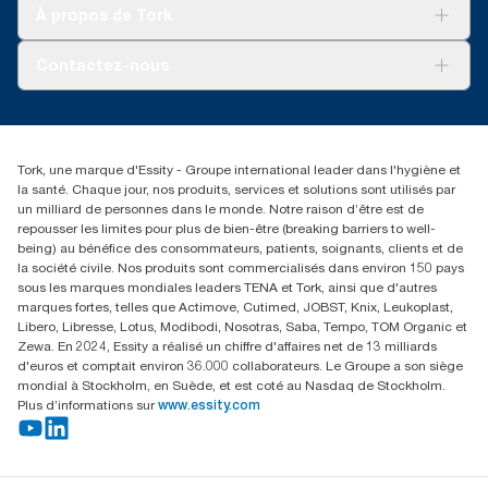
Tork soins propres
Tork Vision Nettoyage
À propos de Tork
AD-a-Glance
À propos de nous
Contactez-nous
torkusa@essity.com
(866) 722-8675
Rechercher des distributeurs
Tork, une marque d'Essity - Groupe international leader dans l'hygiène et
la santé. Chaque jour, nos produits, services et solutions sont utilisés par
un milliard de personnes dans le monde. Notre raison d’être est de
repousser les limites pour plus de bien-être (breaking barriers to well-
being) au bénéfice des consommateurs, patients, soignants, clients et de
la société civile. Nos produits sont commercialisés dans environ 150 pays
sous les marques mondiales leaders TENA et Tork, ainsi que d'autres
marques fortes, telles que Actimove, Cutimed, JOBST, Knix, Leukoplast,
Libero, Libresse, Lotus, Modibodi, Nosotras, Saba, Tempo, TOM Organic et
Zewa. En 2024, Essity a réalisé un chiffre d'affaires net de 13 milliards
d'euros et comptait environ 36.000 collaborateurs. Le Groupe a son siège
mondial à Stockholm, en Suède, et est coté au Nasdaq de Stockholm.
Plus d’informations sur
www.essity.com