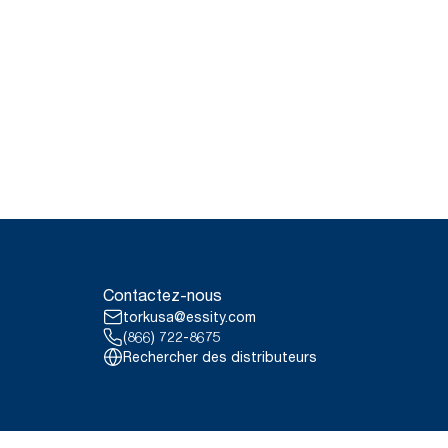
Contactez-nous
torkusa@essity.com
(866) 722-8675
Rechercher des distributeurs