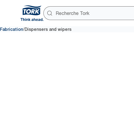
/
Fabrication
Dispensers and wipers
Distribute
et lingette
exelCLEA
Les produits Tork contribuent à 
le caractère durable de vos pr