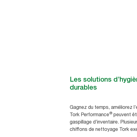
avec des solutions qui permet
et de réduire le gaspillage.
Les solutions d’hygiè
durables
Gagnez du temps, améliorez l’e
®
Tork Performance
peuvent êtr
gaspillage d’inventaire. Plusieu
chiffons de nettoyage Tork e