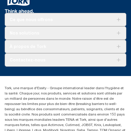
Ce que nous offrons
Pour votre entreprise
Nos solutions
Durabilité
Tork soins propres
Tork Vision Nettoyage
À propos de Tork
AD-a-Glance
À propos de nous
Contactez-nous
torkusa@essity.com
(866) 722-8675
Rechercher des distributeurs
Tork, une marque d'Essity - Groupe international leader dans l'hygiène et
la santé. Chaque jour, nos produits, services et solutions sont utilisés par
un milliard de personnes dans le monde. Notre raison d’être est de
repousser les limites pour plus de bien-être (breaking barriers to well-
being) au bénéfice des consommateurs, patients, soignants, clients et de
la société civile. Nos produits sont commercialisés dans environ 150 pays
sous les marques mondiales leaders TENA et Tork, ainsi que d'autres
marques fortes, telles que Actimove, Cutimed, JOBST, Knix, Leukoplast,
Libero, Libresse, Lotus, Modibodi, Nosotras, Saba, Tempo, TOM Organic et