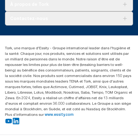
Tork soins propres
Tork Vision Nettoyage
À propos de Tork
AD-a-Glance
À propos de nous
Contactez-nous
torkusa@essity.com
(866) 722-8675
Rechercher des distributeurs
Tork, une marque d'Essity - Groupe international leader dans l'hygiène et
la santé. Chaque jour, nos produits, services et solutions sont utilisés par
un milliard de personnes dans le monde. Notre raison d’être est de
repousser les limites pour plus de bien-être (breaking barriers to well-
being) au bénéfice des consommateurs, patients, soignants, clients et de
la société civile. Nos produits sont commercialisés dans environ 150 pays
sous les marques mondiales leaders TENA et Tork, ainsi que d'autres
marques fortes, telles que Actimove, Cutimed, JOBST, Knix, Leukoplast,
Libero, Libresse, Lotus, Modibodi, Nosotras, Saba, Tempo, TOM Organic et
Zewa. En 2024, Essity a réalisé un chiffre d'affaires net de 13 milliards
d'euros et comptait environ 36.000 collaborateurs. Le Groupe a son siège
mondial à Stockholm, en Suède, et est coté au Nasdaq de Stockholm.
Plus d’informations sur
www.essity.com