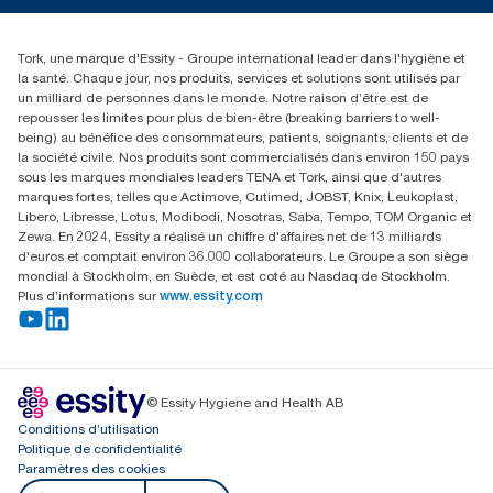
(866) 722-8675
Rechercher des distributeurs
Tork, une marque d'Essity - Groupe international leader dans l'hygiène et
la santé. Chaque jour, nos produits, services et solutions sont utilisés par
un milliard de personnes dans le monde. Notre raison d’être est de
repousser les limites pour plus de bien-être (breaking barriers to well-
being) au bénéfice des consommateurs, patients, soignants, clients et de
la société civile. Nos produits sont commercialisés dans environ 150 pays
sous les marques mondiales leaders TENA et Tork, ainsi que d'autres
marques fortes, telles que Actimove, Cutimed, JOBST, Knix, Leukoplast,
Libero, Libresse, Lotus, Modibodi, Nosotras, Saba, Tempo, TOM Organic et
Zewa. En 2024, Essity a réalisé un chiffre d'affaires net de 13 milliards
d'euros et comptait environ 36.000 collaborateurs. Le Groupe a son siège
mondial à Stockholm, en Suède, et est coté au Nasdaq de Stockholm.
Plus d’informations sur
www.essity.com
© Essity Hygiene and Health AB
Conditions d’utilisation
Politique de confidentialité
Paramètres des cookies