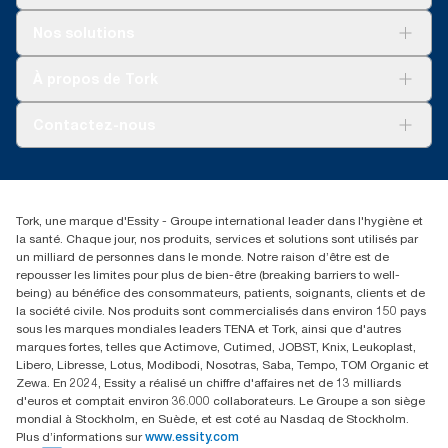
Pour votre entreprise
Nos solutions
Durabilité
Tork soins propres
Tork Vision Nettoyage
À propos de Tork
AD-a-Glance
À propos de nous
Contactez-nous
torkusa@essity.com
(866) 722-8675
Rechercher des distributeurs
Tork, une marque d'Essity - Groupe international leader dans l'hygiène et
la santé. Chaque jour, nos produits, services et solutions sont utilisés par
un milliard de personnes dans le monde. Notre raison d’être est de
repousser les limites pour plus de bien-être (breaking barriers to well-
being) au bénéfice des consommateurs, patients, soignants, clients et de
la société civile. Nos produits sont commercialisés dans environ 150 pays
sous les marques mondiales leaders TENA et Tork, ainsi que d'autres
marques fortes, telles que Actimove, Cutimed, JOBST, Knix, Leukoplast,
Libero, Libresse, Lotus, Modibodi, Nosotras, Saba, Tempo, TOM Organic et
Zewa. En 2024, Essity a réalisé un chiffre d'affaires net de 13 milliards
d'euros et comptait environ 36.000 collaborateurs. Le Groupe a son siège
mondial à Stockholm, en Suède, et est coté au Nasdaq de Stockholm.
Plus d’informations sur
www.essity.com