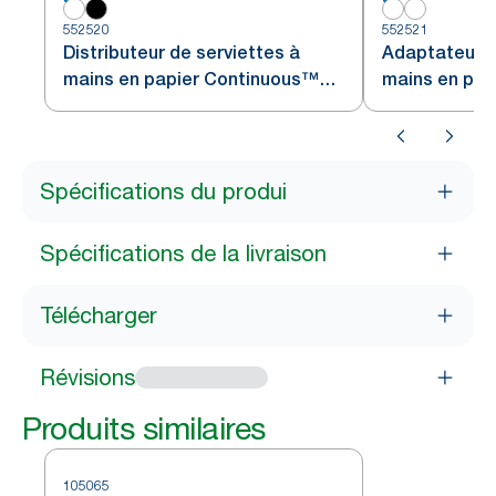
552520
552521
Distributeur de serviettes à
Adaptateur d
mains en papier Continuous™
mains en pap
Tork PeakServe® Blanc H5
pour distribu
armoire Tork
H5
Spécifications du produi
Spécifications de la livraison
Télécharger
Révisions
Produits similaires
105065