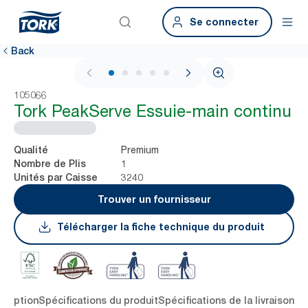
Se connecter
Back
1 / 7
105066
Tork PeakServe Essuie-main continu
Premium
Qualité
1
Nombre de Plis
3240
Unités par Caisse
Trouver un fournisseur
Télécharger la fiche technique du produit
cription
Spécifications du produit
Spécifications de la livraison
Té