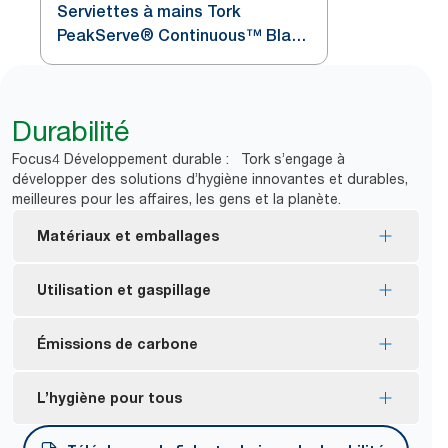
Serviettes à mains Tork
PeakServe®​ Continuous™ Blanc
H5
Durabilité
Focus4 Développement durable : Tork s’engage à
développer des solutions d’hygiène innovantes et durables,
meilleures pour les affaires, les gens et la planète.
Matériaux et emballages
FSC® certified refills – made from responsibly
Utilisation et gaspillage
sourced fiber.
Réduit les déchets au sol grâce à une distribution
Émissions de carbone
*
sans languette dans plus de 99 % des cas.
Réduisez la fréquence de remplissage en utilisant
Réduisez le transport avec des essuie-mains
L’hygiène pour tous
un système de distribution feuille à feuille qui
*
comprimés de 50 %.
permet de mieux contrôler la consommation et de
Distributeurs certifiés carboneutres – Fabriquées