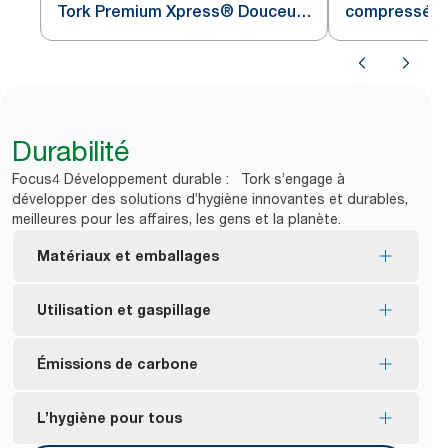
Tork Premium Xpress® Douceur
compressés T
Extra, 4 sections Blanc H2
3 sections
Durabilité
Focus4 Développement durable : Tork s’engage à
développer des solutions d’hygiène innovantes et durables,
meilleures pour les affaires, les gens et la planète.
Matériaux et emballages
FSC® certified refills – made from responsibly
Utilisation et gaspillage
sourced fiber.
Certains des produits de l’assortiment respectent
Zéro gaspillage de petits rouleaux
Émissions de carbone
les directives de l’EPA quant au contenu en fibres
Réduisez la fréquence de remplissage en utilisant
*
recyclées post-consommation.
un système de distribution feuille à feuille qui
Les essuie-mains à plis multiples compressés
L’hygiène pour tous
Certifié Ecologo – moins d’impact sur
permet de mieux contrôler la consommation et de
permettent de transporter 57 % d’essuie-mains en