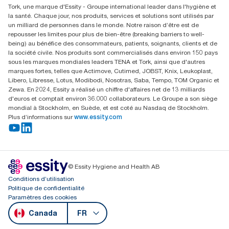
Tork, une marque d'Essity - Groupe international leader dans l'hygiène et
le cadre d’une analyse du cycle de vie, du berceau à la tombe,
la santé. Chaque jour, nos produits, services et solutions sont utilisés par
évaluée par un organisme tiers.
un milliard de personnes dans le monde. Notre raison d’être est de
***
Représente l’assortiment de recharges Tork Xpress® à plis
repousser les limites pour plus de bien-être (breaking barriers to well-
multiples pour l’Amérique du Nord par occasion d’utilisation.
being) au bénéfice des consommateurs, patients, soignants, clients et de
Selon les analyses du cycle de vie (ACV) évaluées par un
la société civile. Nos produits sont commercialisés dans environ 150 pays
organisme tiers, couvrant l’ensemble des niveaux de qualité
sous les marques mondiales leaders TENA et Tork, ainsi que d'autres
des recharges, combinées à des données de consommation.
marques fortes, telles que Actimove, Cutimed, JOBST, Knix, Leukoplast,
Étant donné qu’il s’agit d’une moyenne du système, ces
Libero, Libresse, Lotus, Modibodi, Nosotras, Saba, Tempo, TOM Organic et
données ne sont pas destinées à être utilisées pour la
Zewa. En 2024, Essity a réalisé un chiffre d'affaires net de 13 milliards
déclaration des émissions de carbone propres à des articles ou
d'euros et comptait environ 36.000 collaborateurs. Le Groupe a son siège
à des volumes de consommation précis.
mondial à Stockholm, en Suède, et est coté au Nasdaq de Stockholm.
Plus d’informations sur
www.essity.com
© Essity Hygiene and Health AB
Conditions d’utilisation
Politique de confidentialité
Paramètres des cookies
Canada
FR