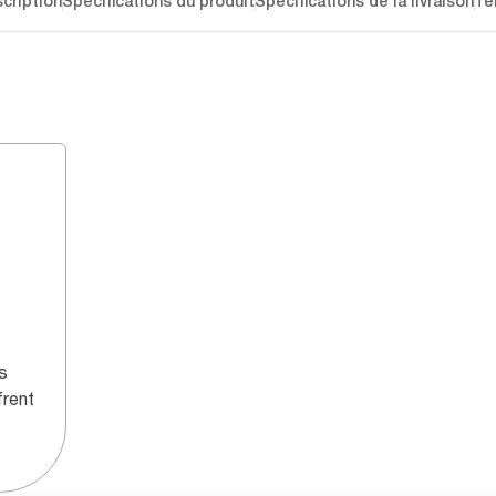
cription
Spécifications du produit
Spécifications de la livraison
Té
s
frent