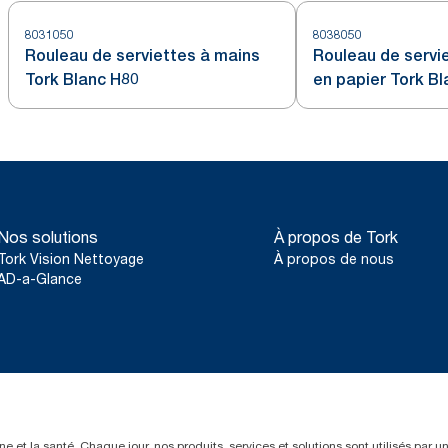
8031050
8038050
Rouleau de serviettes à mains
Rouleau de servi
Tork Blanc H80
en papier Tork B
Nos solutions
À propos de Tork
Tork Vision Nettoyage
À propos de nous
AD-a-Glance
e et la santé. Chaque jour, nos produits, services et solutions sont utilisés par 