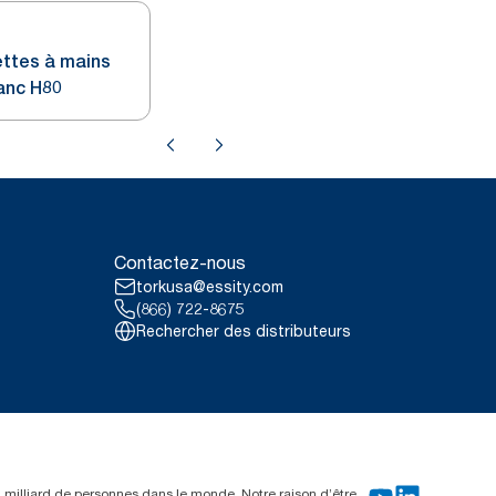
ettes à mains
lanc H80
Contactez-nous
torkusa@essity.com
(866) 722-8675
Rechercher des distributeurs
un milliard de personnes dans le monde. Notre raison d’être