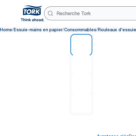
/
/
/
Home
Essuie-mains en papier
Consommables
Rouleaux d'essui
1 of 4