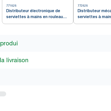
771828
772828
Distributeur électronique de
Distributeur méc
serviettes à mains en rouleau
serviettes à main
Tork Noir H80
papier Noir Tork 
 produi
a livraison