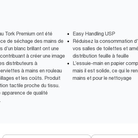
eau Tork Premium ont été
Easy Handling USP
ence de séchage des mains de
Réduisez la consommation d’
s d’un blanc brillant ont une
vos salles de toilettes et amé
contribuant à créer une image
distribution feuille à feuille
 distributeurs à
L’essuie-main en papier comp
rviettes à mains en rouleau
mais il est solide, ce qui le r
llages et les coûts. Produit
mains et pour le nettoyage
ion tactile proche du tissu.
e apparence de qualité
.