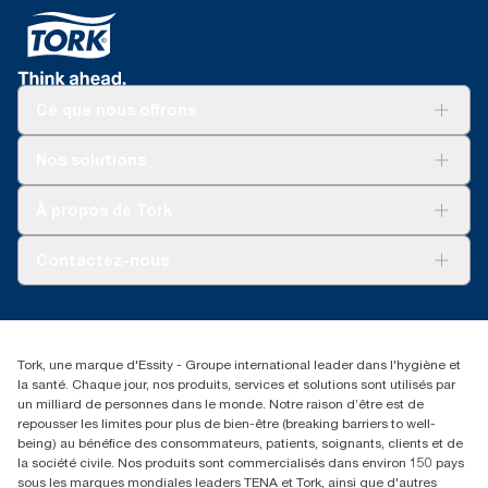
Ce que nous offrons
Pour votre entreprise
Nos solutions
Durabilité
Tork soins propres
Tork Vision Nettoyage
À propos de Tork
AD-a-Glance
À propos de nous
Contactez-nous
torkusa@essity.com
(866) 722-8675
Rechercher des distributeurs
Tork, une marque d'Essity - Groupe international leader dans l'hygiène et
la santé. Chaque jour, nos produits, services et solutions sont utilisés par
un milliard de personnes dans le monde. Notre raison d’être est de
repousser les limites pour plus de bien-être (breaking barriers to well-
being) au bénéfice des consommateurs, patients, soignants, clients et de
la société civile. Nos produits sont commercialisés dans environ 150 pays
sous les marques mondiales leaders TENA et Tork, ainsi que d'autres