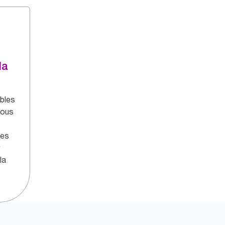
la
bles
tous
des
la