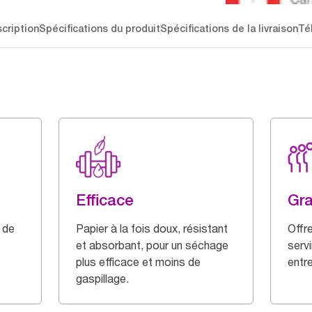
cription
Spécifications du produit
Spécifications de la livraison
Té
Efficace
Gra
l de
Papier à la fois doux, résistant
Offr
et absorbant, pour un séchage
serv
plus efficace et moins de
entr
gaspillage.