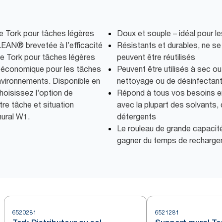
e Tork pour tâches légères
Doux et souple – idéal pour l
EAN® brevetée à l’efficacité
Résistants et durables, ne se
ge Tork pour tâches légères
peuvent être réutilisés
e économique pour les tâches
Peuvent être utilisés à sec o
nvironnements. Disponible en
nettoyage ou de désinfectan
Choisissez l’option de
Répond à tous vos besoins en 
otre tâche et situation
avec la plupart des solvants,
mural W1.
détergents
Le rouleau de grande capacité
gagner du temps de recharg
6520281
6521281