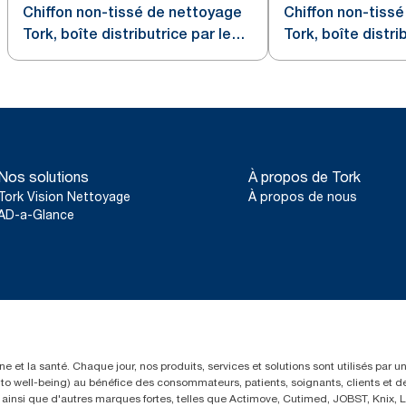
Chiffon non-tissé de nettoyage
Chiffon non-tiss
Tork, boîte distributrice par le
Tork, boîte distri
haut, rouleau géant
haut Blanc W2
Nos solutions
À propos de Tork
Tork Vision Nettoyage
À propos de nous
AD-a-Glance
e et la santé. Chaque jour, nos produits, services et solutions sont utilisés par 
rs to well-being) au bénéfice des consommateurs, patients, soignants, clients et d
insi que d'autres marques fortes, telles que Actimove, Cutimed, JOBST, Knix, Le