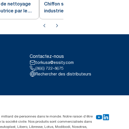
é de nettoyage
Chiffon simili-tissu de nettoyage
butrice par le
industriel Tork, rouleau géant
Contactez-nous
torkusa@essity.com
(866) 722-8675
Rechercher des distributeurs
un milliard de personnes dans le monde. Notre raison d’être
e la société civile. Nos produits sont commercialisés dans
ukoplast, Libero, Libresse, Lotus, Modibodi, Nosotras,