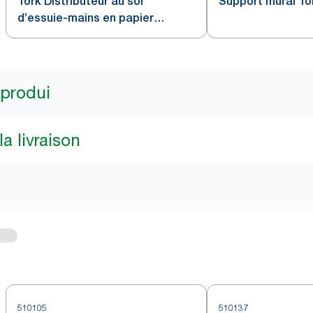
Tork Distributeur au sol
Support mural To
d’essuie-mains en papier
rouleau industriel, Rouge, W1
 produi
a livraison
510105
510137