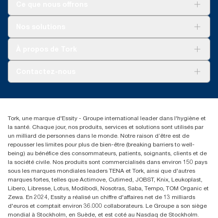
Ce que nous offrons
Optimisez la consommation et minimisez le
L’étiquette Certified Biobased Product (Produit
gaspillage grâce à la fonction de distribution
Réduit le temps consacré au nettoyage jusqu’à
certifié biosourcé) de l’USDA est une marque de
Pour votre entreprise
feuille à feuille.
*
35 % par rapport aux torchons.
Nos solutions
certification du US Department of Agriculture
Durabilité
(Département américain de l’agriculture)
Les recharges sont vérifiées par un tiers pour le
Tork soins propres
*
Nettoyage avec lingettes comparativement au nettoyage avec
Tork Vision Nettoyage
À propos de Tork
contact alimentaire à court terme.
des torchons de location. Test réalisé par l’institut de recherche
AD-a-Glance
The USDA Certified Biobased Product label is a
Swerea, Suède, en 2014. Les chiffons de location, les chiffons
certification mark of the U.S. Department of
À propos de nous
*
Contactez-nous
en coton et les chiffons mélangés ont été comparés aux chiffons
Test réalisé par l’Institut de recherche Swerea, Suède, en 2014.
Agriculture – Biobased Heavy Duty Cleaning Cloth
non tissés de nettoyage Tork ultra-résistants.
Des chiffons de location, des chiffons en coton et des chiffons
is made from 99% renewable fibers.
mélangés ont été comparés aux chiffons non-tissés de
torkusa@essity.com
**
Comparé à la version précédente; calculé par livre/kg/tonne
nettoyage Tork ultra-résistants
(866) 722-8675
Les chiffons de nettoyage biosourcés
de produit, en 2021.
Rechercher des distributeurs
comprennent le chiffon de nettoyage ultra-
***
Tork, une marque d'Essity - Groupe international leader dans l'hygiène et
Coûts inférieurs : calculé comme réduction du poids de
résistant (biosourcé à 99 %), le chiffon de
la santé. Chaque jour, nos produits, services et solutions sont utilisés par
déchets dangereux pour Tork exelCLEAN® comparé aux
nettoyage pour cuisine (biosourcé à 100 %) et le
un milliard de personnes dans le monde. Notre raison d’être est de
torchons
chiffon de nettoyage longue durée (biosourcé à
repousser les limites pour plus de bien-être (breaking barriers to well-
*
100 %).
being) au bénéfice des consommateurs, patients, soignants, clients et de
la société civile. Nos produits sont commercialisés dans environ 150 pays
*
sous les marques mondiales leaders TENA et Tork, ainsi que d'autres
Selon des tests réalisés pour TÜV Austria, certification OK
marques fortes, telles que Actimove, Cutimed, JOBST, Knix, Leukoplast,
Biobased.
Libero, Libresse, Lotus, Modibodi, Nosotras, Saba, Tempo, TOM Organic et
Zewa. En 2024, Essity a réalisé un chiffre d'affaires net de 13 milliards
d'euros et comptait environ 36.000 collaborateurs. Le Groupe a son siège
mondial à Stockholm, en Suède, et est coté au Nasdaq de Stockholm.