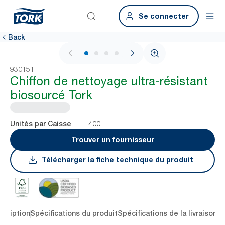
Se connecter
Back
1 / 4
930151
Chiffon de nettoyage ultra-résistant
biosourcé Tork
400
Unités par Caisse
Trouver un fournisseur
Télécharger la fiche technique du produit
scription
Spécifications du produit
Spécifications de la livraison
R