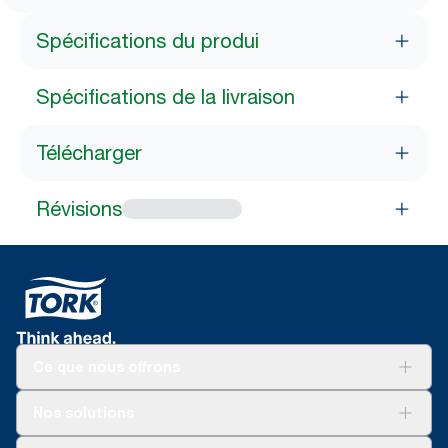
Spécifications du produi
Spécifications de la livraison
Télécharger
Révisions
Ce que nous offrons
Pour votre entreprise
Nos solutions
Durabilité
Tork soins propres