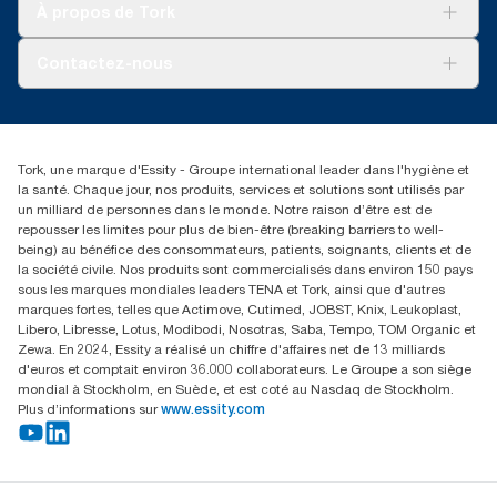
Tork Vision Nettoyage
À propos de Tork
AD-a-Glance
À propos de nous
Contactez-nous
torkusa@essity.com
(866) 722-8675
Rechercher des distributeurs
Tork, une marque d'Essity - Groupe international leader dans l'hygiène et
la santé. Chaque jour, nos produits, services et solutions sont utilisés par
un milliard de personnes dans le monde. Notre raison d’être est de
repousser les limites pour plus de bien-être (breaking barriers to well-
being) au bénéfice des consommateurs, patients, soignants, clients et de
la société civile. Nos produits sont commercialisés dans environ 150 pays
sous les marques mondiales leaders TENA et Tork, ainsi que d'autres
marques fortes, telles que Actimove, Cutimed, JOBST, Knix, Leukoplast,
Libero, Libresse, Lotus, Modibodi, Nosotras, Saba, Tempo, TOM Organic et
Zewa. En 2024, Essity a réalisé un chiffre d'affaires net de 13 milliards
d'euros et comptait environ 36.000 collaborateurs. Le Groupe a son siège
mondial à Stockholm, en Suède, et est coté au Nasdaq de Stockholm.
Plus d’informations sur
www.essity.com