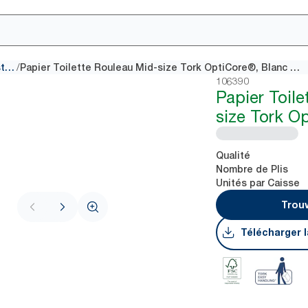
/
Autres papiers toilette et systèmes
Papier Toilette Rouleau Mid-size Tork OptiCore®, Blanc T11
106390
Papier Toil
size Tork O
Qualité
Nombre de Plis
Unités par Caisse
Trouv
Télécharger l