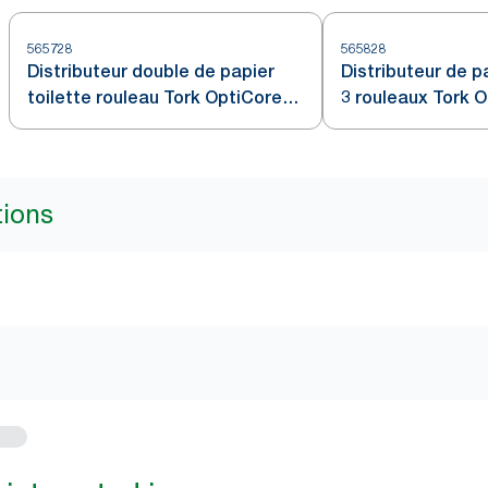
565728
565828
Distributeur double de papier
Distributeur de p
toilette rouleau Tork OptiCore®,
3 rouleaux Tork O
Noir T11
T11
tions