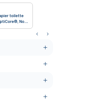
apier toilette
ptiCore®, Noir