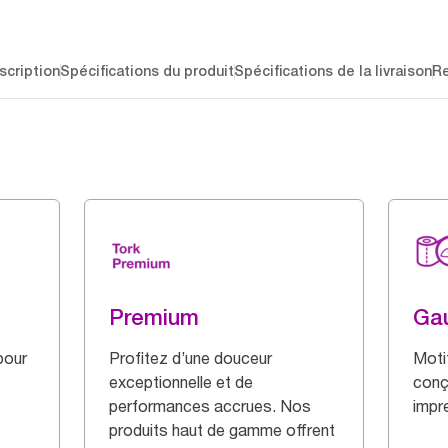
scription
Spécifications du produit
Spécifications de la livraison
R
Premium
Ga
pour
Profitez d’une douceur
Motif
exceptionnelle et de
conç
performances accrues. Nos
impr
produits haut de gamme offrent