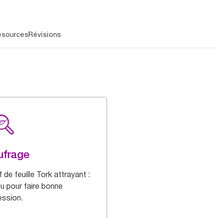
esources
Révisions
ufrage
 de feuille Tork attrayant :
u pour faire bonne
ession.