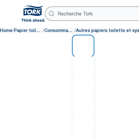
/
/
/
Home
Papier toilette
Consommables
1 of 6