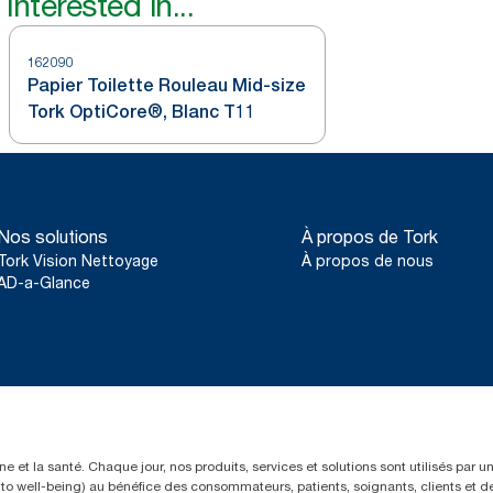
interested in...
162090
Papier Toilette Rouleau Mid-size
Tork OptiCore®, Blanc T11
Nos solutions
À propos de Tork
Tork Vision Nettoyage
À propos de nous
AD-a-Glance
e et la santé. Chaque jour, nos produits, services et solutions sont utilisés par 
rs to well-being) au bénéfice des consommateurs, patients, soignants, clients et d