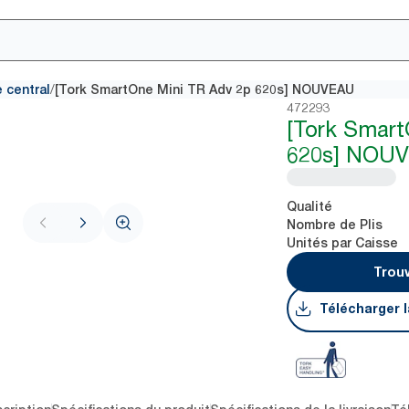
/
 central
[Tork SmartOne Mini TR Adv 2p 620s] NOUVEAU
472293
[Tork Smart
620s] NOU
Qualité
Nombre de Plis
Unités par Caisse
Trouv
Télécharger l