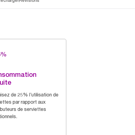
lécharger
Révisions
nsommation
uite
isez de 25% l’utilisation de
iettes par rapport aux
ibuteurs de serviettes
tionnels.