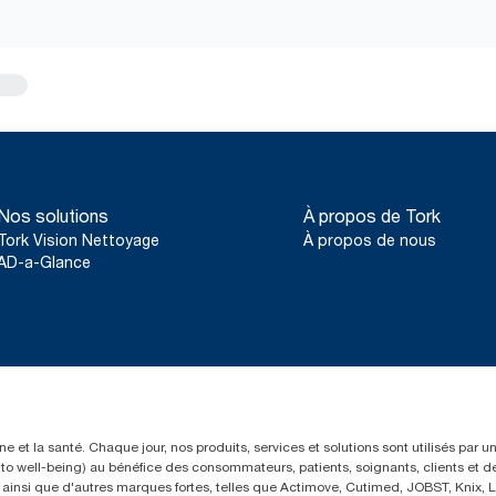
Nos solutions
À propos de Tork
Tork Vision Nettoyage
À propos de nous
AD-a-Glance
e et la santé. Chaque jour, nos produits, services et solutions sont utilisés par 
rs to well-being) au bénéfice des consommateurs, patients, soignants, clients et d
insi que d'autres marques fortes, telles que Actimove, Cutimed, JOBST, Knix, Le