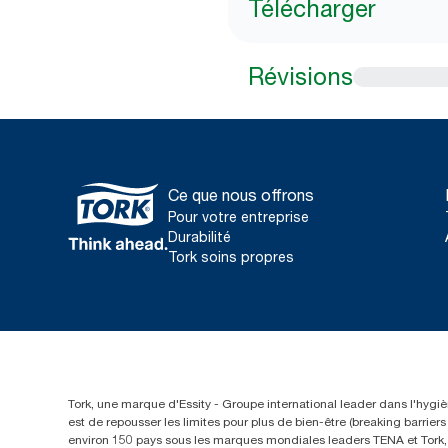
Télécharger
Révisions
Ce que nous offrons
Pour votre entreprise
Durabilité
Tork soins propres
Tork, une marque d'Essity - Groupe international leader dans l'hygièn
est de repousser les limites pour plus de bien-être (breaking barrie
environ 150 pays sous les marques mondiales leaders TENA et Tork, a