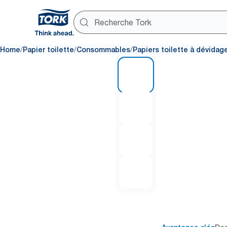
/
/
/
Home
Papier toilette
Consommables
Papiers toilette à dévidage
1 of 4