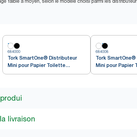
ge faible à moyen, selon le modèle choisi parmi les distribute
684000
684008
Tork SmartOne® Distributeur
Tork SmartOne® D
Mini pour Papier Toilette
Mini pour Papier 
Rouleau, Blanc, T9
Rouleau, Noir, T9
 produi
a livraison