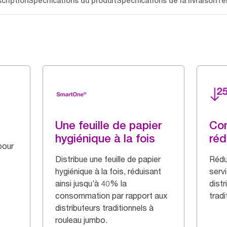
cription
Spécifications du produit
Spécifications de la livraison
Té
Une feuille de papier
Co
hygiénique à la fois
réd
pour
Distribue une feuille de papier
Rédu
hygiénique à la fois, réduisant
serv
ainsi jusqu’à 40% la
distr
consommation par rapport aux
tradi
distributeurs traditionnels à
rouleau jumbo.