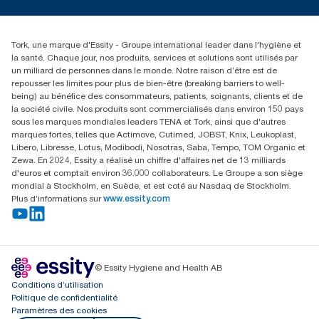
torkusa@essity.com
(866) 722-8675
Rechercher des distributeurs
Tork, une marque d'Essity - Groupe international leader dans l'hygiène et
la santé. Chaque jour, nos produits, services et solutions sont utilisés par
un milliard de personnes dans le monde. Notre raison d’être est de
repousser les limites pour plus de bien-être (breaking barriers to well-
being) au bénéfice des consommateurs, patients, soignants, clients et de
la société civile. Nos produits sont commercialisés dans environ 150 pays
sous les marques mondiales leaders TENA et Tork, ainsi que d'autres
marques fortes, telles que Actimove, Cutimed, JOBST, Knix, Leukoplast,
Libero, Libresse, Lotus, Modibodi, Nosotras, Saba, Tempo, TOM Organic et
Zewa. En 2024, Essity a réalisé un chiffre d'affaires net de 13 milliards
d'euros et comptait environ 36.000 collaborateurs. Le Groupe a son siège
mondial à Stockholm, en Suède, et est coté au Nasdaq de Stockholm.
Plus d’informations sur
www.essity.com
© Essity Hygiene and Health AB
Conditions d’utilisation
Politique de confidentialité
Paramètres des cookies