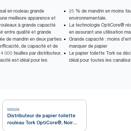
rsal en rouleau grande
25 % de mandrin en moins favo
une meilleure apparence et
environnementale.
 rouleaux à grande capacité
La technologie OptiCore® rédu
ir entre qualité et grande
en assurant une utilisation m
ée de mandrin en deux parties
Grande capacité : moins d’ent
fficacité, de capacité et de
manquer de papier
 000 feuilles par distributeur,
Le papier toilette Tork se déc
cité est idéal pour les
idéal pour toutes les canalisa
565528
Distributeur de papier toilette
rouleau Tork OptiCore®, Noir
T10