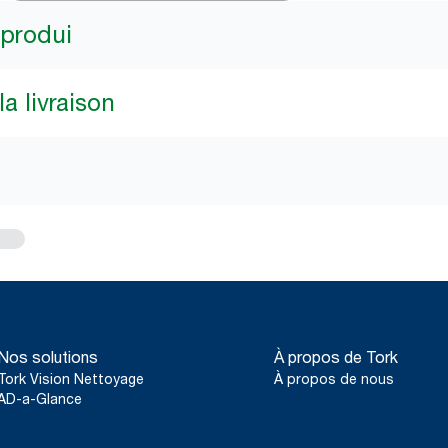
 produi
a livraison
Nos solutions
À propos de Tork
Tork Vision Nettoyage
À propos de nous
AD-a-Glance