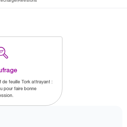
lécharger
Révisions
ufrage
 de feuille Tork attrayant :
u pour faire bonne
ession.