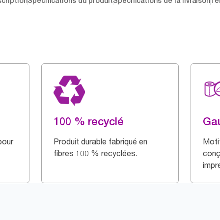
cription
Spécifications du produit
Spécifications de la livraison
Té
100 % recyclé
Ga
pour
Produit durable fabriqué en
Motif
fibres 100 % recyclées.
conç
impr