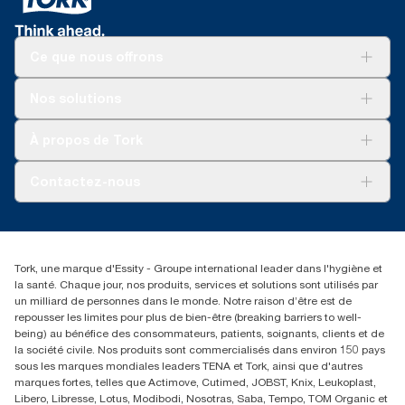
Ce que nous offrons
Pour votre entreprise
Nos solutions
Durabilité
Tork soins propres
Tork Vision Nettoyage
À propos de Tork
AD-a-Glance
À propos de nous
Contactez-nous
torkusa@essity.com
(866) 722-8675
Rechercher des distributeurs
Tork, une marque d'Essity - Groupe international leader dans l'hygiène et
la santé. Chaque jour, nos produits, services et solutions sont utilisés par
un milliard de personnes dans le monde. Notre raison d’être est de
repousser les limites pour plus de bien-être (breaking barriers to well-
being) au bénéfice des consommateurs, patients, soignants, clients et de
la société civile. Nos produits sont commercialisés dans environ 150 pays
sous les marques mondiales leaders TENA et Tork, ainsi que d'autres
marques fortes, telles que Actimove, Cutimed, JOBST, Knix, Leukoplast,
Libero, Libresse, Lotus, Modibodi, Nosotras, Saba, Tempo, TOM Organic et