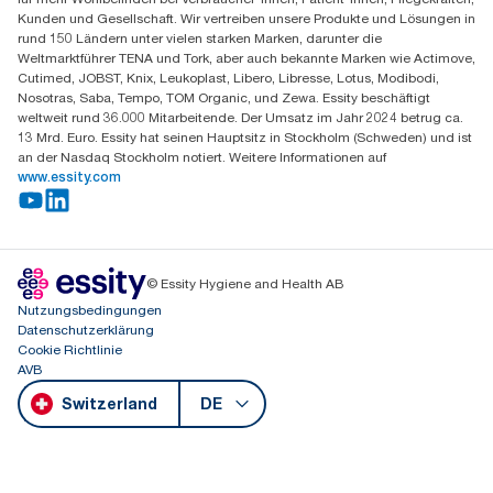
Mo-Do 8:00-16:30 | Fr 8:00-15:00
Kunden und Gesellschaft. Wir vertreiben unsere Produkte und Lösungen in
GLN: 7609999000928
rund 150 Ländern unter vielen starken Marken, darunter die
Weltmarktführer TENA und Tork, aber auch bekannte Marken wie Actimove,
Cutimed, JOBST, Knix, Leukoplast, Libero, Libresse, Lotus, Modibodi,
Nosotras, Saba, Tempo, TOM Organic, und Zewa. Essity beschäftigt
weltweit rund 36.000 Mitarbeitende. Der Umsatz im Jahr 2024 betrug ca.
13 Mrd. Euro. Essity hat seinen Hauptsitz in Stockholm (Schweden) und ist
an der Nasdaq Stockholm notiert. Weitere Informationen auf
www.essity.com
© Essity Hygiene and Health AB
Nutzungsbedingungen
Datenschutzerklärung
Cookie Richtlinie
AVB
Switzerland
DE