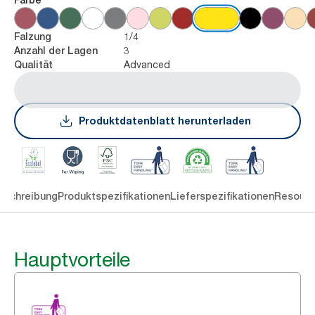
1/4
Falzung
3
Anzahl der Lagen
Advanced
Qualität
Produktdatenblatt herunterladen
eschreibung
Produktspezifikationen
Lieferspezifikationen
Resourc
Hauptvorteile