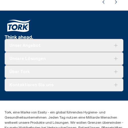
Unser Angebot
Lösungen
Unsere Lösungen
Nachhaltigkeit
Tork Clean Care
Tork Vision Reinigung
Über Tork
AD-a-Glance
Tork PaperCircle
Über uns
Kontaktieren Sie uns
Produktreklamation
Servicereklamation
torkmaster@essity.com
Spenderreklamation
+41 (0)848/810152
Finden Sie Ihren Vertriebspartner
Tork, eine Marke von Essity - ein global führendes Hygiene- und
Essity Switzerland AG
Gesundheitsunternehmen. Jeden Tag nutzen eine Milliarde Menschen
Parkstraße 1b
weltweit unsere Produkte und Lösungen. Wir wollen Grenzen überwinden -
6214 Schenkon
für mehr Wohlbefinden bei Verbraucher*innen, Patient*innen, Pflegekräften,