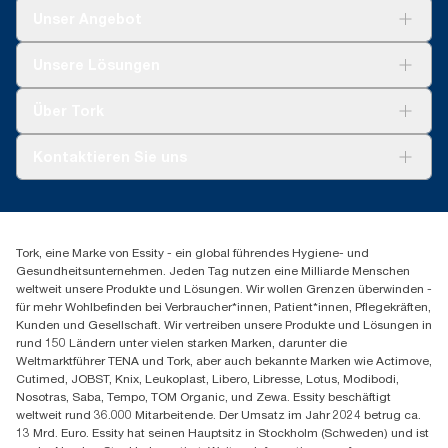
Unser Angebot
Lösungen
Unsere Lösungen
Nachhaltigkeit
Tork Clean Care
Tork Vision Reinigung
Über Tork
AD-a-Glance
Tork PaperCircle
Über uns
Kontaktieren Sie uns
Produktreklamation
Servicereklamation
torkmaster@essity.com
Spenderreklamation
+41 (0)848/810152
Finden Sie Ihren Vertriebspartner
Tork, eine Marke von Essity - ein global führendes Hygiene- und
Essity Switzerland AG
Gesundheitsunternehmen. Jeden Tag nutzen eine Milliarde Menschen
Parkstraße 1b
weltweit unsere Produkte und Lösungen. Wir wollen Grenzen überwinden -
6214 Schenkon
für mehr Wohlbefinden bei Verbraucher*innen, Patient*innen, Pflegekräften,
Mo-Do 8:00-16:30 | Fr 8:00-15:00
Kunden und Gesellschaft. Wir vertreiben unsere Produkte und Lösungen in
GLN: 7609999000928
rund 150 Ländern unter vielen starken Marken, darunter die
Weltmarktführer TENA und Tork, aber auch bekannte Marken wie Actimove,
Cutimed, JOBST, Knix, Leukoplast, Libero, Libresse, Lotus, Modibodi,
Nosotras, Saba, Tempo, TOM Organic, und Zewa. Essity beschäftigt
weltweit rund 36.000 Mitarbeitende. Der Umsatz im Jahr 2024 betrug ca.
13 Mrd. Euro. Essity hat seinen Hauptsitz in Stockholm (Schweden) und ist