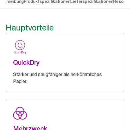
eschreibung
Produktspezifikationen
Lieferspezifikationen
Resourc
Hauptvorteile
QuickDry
Stärker und saugfähiger als herkömmliches
Papier.
Mehrzweck