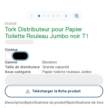
1 / 9
554008
Tork Distributeur pour Papier
Toilette Rouleau Jumbo noir T1
Couleur
Elevation
Gamme
Grande capacité
Taille de distributeur
Papier toilette rouleaux Jumbo
Sous-catégorie
Télécharger la fiche produit
lés
Description
Spécifications du produit
Spécifications de livrais