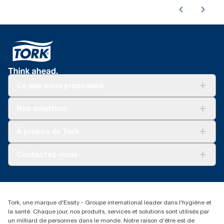
Ce que nous proposons
Solutions
Nos solutions
Développement durable
Tork Clean Care
Tork Vision Nettoyage
À propos de Tork
AD-a-Glance
Tork PaperCircle
À propos de nous
Contactez-nous
Reclamation pour produit
Reclamation pour service
torkmaster@essity.com
Reclamation pour distributeurs
+41 (0)848/810152
Rechercher des distributeurs
Tork, une marque d'Essity - Groupe international leader dans l'hygiène et
Essity Switzerland AG
la santé. Chaque jour, nos produits, services et solutions sont utilisés par
Parkstraße 1b
un milliard de personnes dans le monde. Notre raison d’être est de