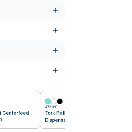
473180
4
i Centerfeed
Tork Reflex™ Centerfeed
3
Dispenser Hvid og Turkis M4