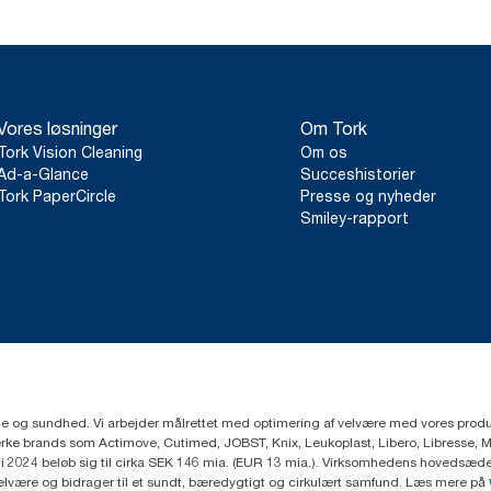
Vores løsninger
Om Tork
Tork Vision Cleaning
Om os
Ad-a-Glance
Succeshistorier
Tork PaperCircle
Presse og nyheder
Smiley-rapport
ejne og sundhed. Vi arbejder målrettet med optimering af velvære med vores produk
ke brands som Actimove, Cutimed, JOBST, Knix, Leukoplast, Libero, Libresse, 
2024 beløb sig til cirka SEK 146 mia. (EUR 13 mia.). Virksomhedens hovedsæde e
velvære og bidrager til et sundt, bæredygtigt og cirkulært samfund. Læs mere på