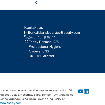
Kontakt os
tork.dk.kundeservice@essity.com
(+45) 48 16 82 44
Essity Denmark A/S
Professional Hygiene
Gydevang 33
DK-3450 Allerød
ter og serviceløsninger. Vi er repræsenteret i cirka 150
Modibodi, Lotus, Nosotras, Saba, Tempo, TOM Organic og
r beliggende i Stockholm i Sverige, og Essity er
www.essity.com