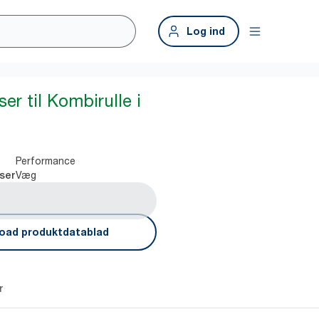
Log ind
​Dispenser til Kombirulle i
Performance
Væg
ser
oad produktdatablad
r