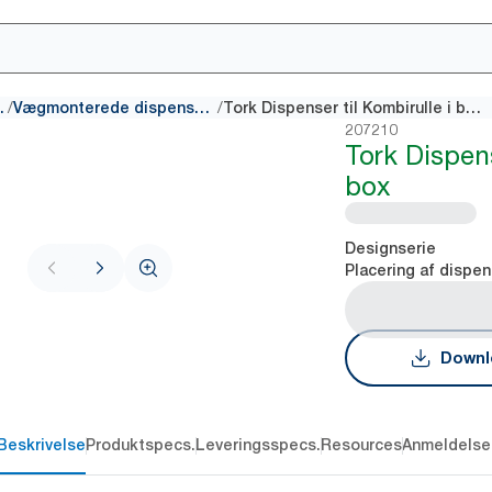
/
/
g rengøring
Vægmonterede dispensere
Tork ​​​​​​​​​​​​​Dispenser til Kombirulle i box
207210
Tork ​​​​​​​​​​​​
box
Designserie
Placering af dispen
Downl
Beskrivelse
Produktspecs.
Leveringsspecs.
Resources
Anmeldelse