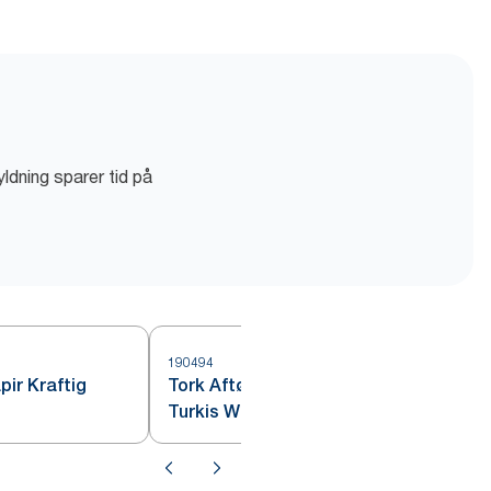
ldning sparer tid på
190494
5
pir Kraftig
Tork Aftørringsklud Sensitiv
Turkis W1/2/3