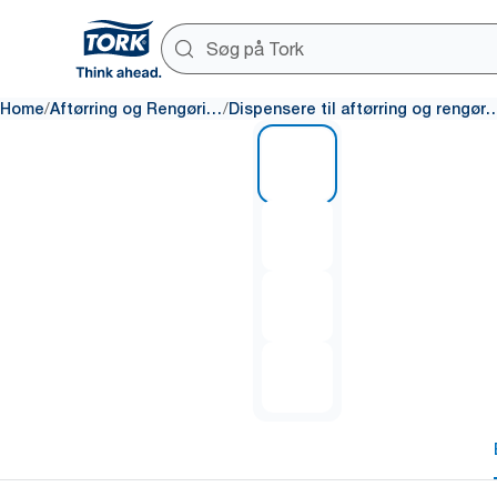
/
/
Home
Aftørring og Rengøring
Dispensere til aftørring o
1 of 4