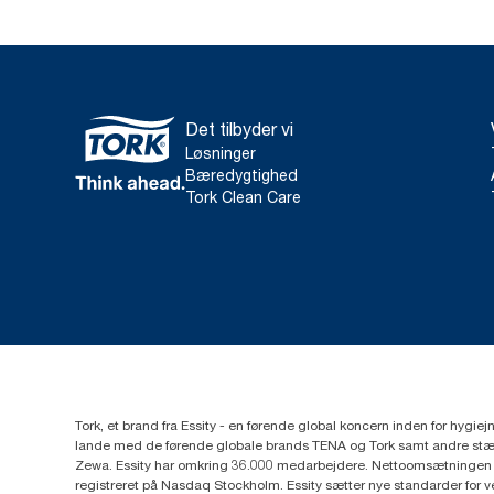
Det tilbyder vi
Løsninger
Bæredygtighed
Tork Clean Care
Tork, et brand fra Essity - en førende global koncern inden for hygi
lande med de førende globale brands TENA og Tork samt andre stær
Zewa. Essity har omkring 36.000 medarbejdere. Nettoomsætningen i 
registreret på Nasdaq Stockholm. Essity sætter nye standarder for 