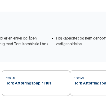
box er en enkel og åben
Høj kapacitet og nem genopfy
brug med Tork kombirulle i box.
vedligeholdelse
130042
130073
Tork Aftørringspapir Plus
Tork Aftørringspa