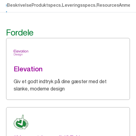
dele
Beskrivelse
Produktspecs.
Leveringsspecs.
Resources
Anmelde
Fordele
Elevation
Giv et godt indtryk på dine gæster med det
slanke, moderne design