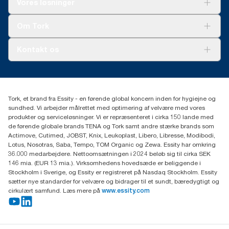
Vores løsninger
Bæredygtighed
Tork Clean Care
Tork Vision Cleaning
Om Tork
Ad-a-Glance
Tork PaperCircle
Om os
Kontakt os
Succeshistorier
Presse og nyheder
tork.dk.kundeservice@essity.com
Smiley-rapport
(+45) 48 16 82 44
Essity Denmark A/S
Tork, et brand fra Essity - en førende global koncern inden for hygiejne og
Professional Hygiene
sundhed. Vi arbejder målrettet med optimering af velvære med vores
Gydevang 33
produkter og serviceløsninger. Vi er repræsenteret i cirka 150 lande med
DK-3450 Allerød
de førende globale brands TENA og Tork samt andre stærke brands som
Actimove, Cutimed, JOBST, Knix, Leukoplast, Libero, Libresse, Modibodi,
Lotus, Nosotras, Saba, Tempo, TOM Organic og Zewa. Essity har omkring
36.000 medarbejdere. Nettoomsætningen i 2024 beløb sig til cirka SEK
146 mia. (EUR 13 mia.). Virksomhedens hovedsæde er beliggende i
Stockholm i Sverige, og Essity er registreret på Nasdaq Stockholm. Essity
sætter nye standarder for velvære og bidrager til et sundt, bæredygtigt og
cirkulært samfund. Læs mere på
www.essity.com