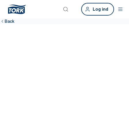
Log ind
Back