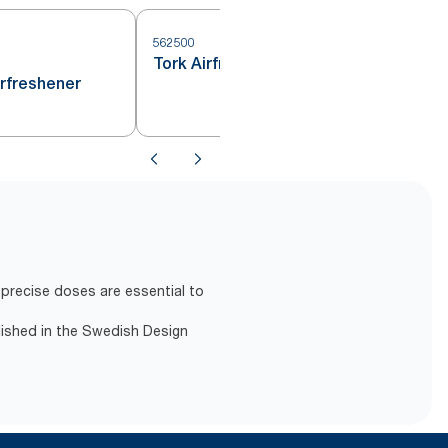
562500
Tork Airfreshener Holder Disc
irfreshener
precise doses are essential to
lished in the Swedish Design