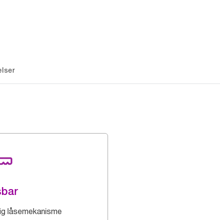
lser
sbar
dig låsemekanisme