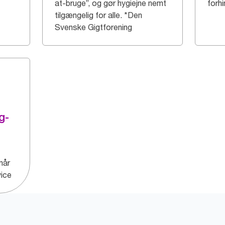
at-bruge”, og gør hygiejne nemt
forh
tilgængelig for alle. *Den
Svenske Gigtforening
g-
rnår
vice