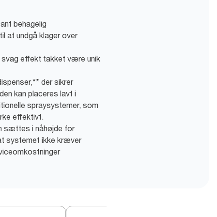
tant behagelig
til at undgå klager over
g svag effekt takket være unik
ispenser,** der sikrer
en kan placeres lavt i
ditionelle spraysystemer, som
rke effektivt.
n sættes i nåhøjde for
at systemet ikke kræver
erviceomkostninger