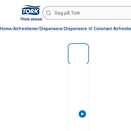
/
/
/
Home
Airfreshener
Dispensere
Dispensere til Constant Airfresh
1 of 8