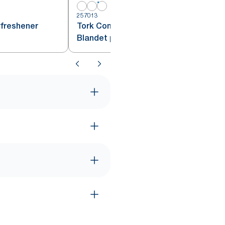
257013
rfreshener
Tork Constant Airfreshener
Blandet pakke A3