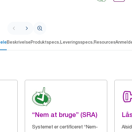
dele
Beskrivelse
Produktspecs.
Leveringsspecs.
Resources
Anmelde
“Nem at bruge” (SRA)
Lå
Systemet er certificeret “Nem-
Alsi