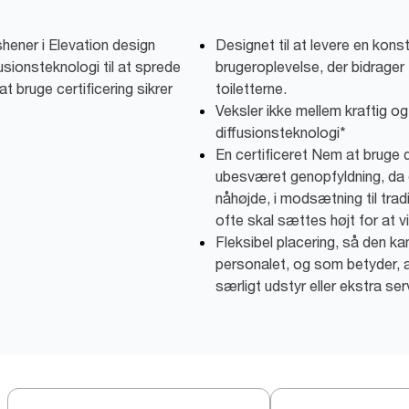
hener i Elevation design
Designet til at levere en kons
usionsteknologi til at sprede
brugeroplevelse, der bidrager 
 bruge certificering sikrer
toiletterne.
Veksler ikke mellem kraftig o
diffusionsteknologi*
En certificeret Nem at bruge d
ubesværet genopfyldning, da d
nåhøjde, i modsætning til tra
ofte skal sættes højt for at vi
Fleksibel placering, så den ka
personalet, og som betyder, 
særligt udstyr eller ekstra s