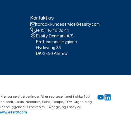
Kontakt os
tork.dk.kundeservice@essity.com
(+45) 48 16 82 44
Essity Denmark A/S
Professional Hygiene
Gydevang 33
DK-3450 Allerød
ter og serviceløsninger. Vi er repræsenteret i cirka 150
Modibodi, Lotus, Nosotras, Saba, Tempo, TOM Organic og
r beliggende i Stockholm i Sverige, og Essity er
www.essity.com