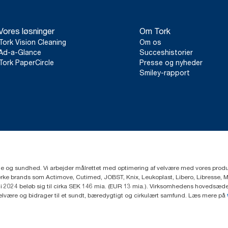
Vores løsninger
Om Tork
Tork Vision Cleaning
Om os
Ad-a-Glance
Succeshistorier
Tork PaperCircle
Presse og nyheder
Smiley-rapport
ejne og sundhed. Vi arbejder målrettet med optimering af velvære med vores produk
ke brands som Actimove, Cutimed, JOBST, Knix, Leukoplast, Libero, Libresse, 
2024 beløb sig til cirka SEK 146 mia. (EUR 13 mia.). Virksomhedens hovedsæde e
velvære og bidrager til et sundt, bæredygtigt og cirkulært samfund. Læs mere på