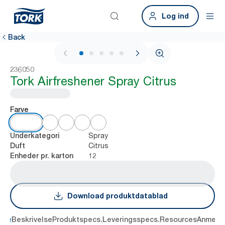
Log ind
Back
1 / 5
236050
Tork Airfreshener Spray Citrus
Farve
Spray
Underkategori
Citrus
Duft
12
Enheder pr. karton
Download produktdatablad
dele
Beskrivelse
Produktspecs.
Leveringsspecs.
Resources
Anmelde