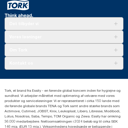
Det tilbyder vi
Løsninger
Vores løsninger
Bæredygtighed
Tork Clean Care
Tork Vision Cleaning
Om Tork
Ad-a-Glance
Tork PaperCircle
Om os
Kontakt os
Succeshistorier
Presse og nyheder
tork.dk.kundeservice@essity.com
Smiley-rapport
(+45) 48 16 82 44
Essity Denmark A/S
Tork, et brand fra Essity - en førende global koncern inden for hygiejne og
Professional Hygiene
sundhed. Vi arbejder målrettet med optimering af velvære med vores
Gydevang 33
produkter og serviceløsninger. Vi er repræsenteret i cirka 150 lande med
DK-3450 Allerød
de førende globale brands TENA og Tork samt andre stærke brands som
Actimove, Cutimed, JOBST, Knix, Leukoplast, Libero, Libresse, Modibodi,
Lotus, Nosotras, Saba, Tempo, TOM Organic og Zewa. Essity har omkring
36.000 medarbejdere. Nettoomsætningen i 2024 beløb sig til cirka SEK
146 mia. (EUR 13 mia.). Virksomhedens hovedsæde er beliggende i