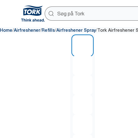
/
/
/
/
Home
Airfreshener
Refills
Airfreshener Spray
Tork Airfreshener 
1 of 6