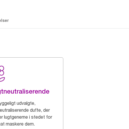
lser
tneutraliserende
ggeligt udvalgte,
eutraliserende dufte, der
er lugtgenerne i stedet for
 at maskere dem.