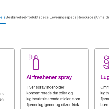
dele
Beskrivelse
Produktspecs.
Leveringsspecs.
Resources
Anmelde
Airfreshener spray
Lug
Hver spray indeholder
Omhy
koncentrerede duftolier og
lugtn
rne
lugtneutraliserende midler, som
fjern
ren
fjerner lugtgener og sikrer frisk
bare