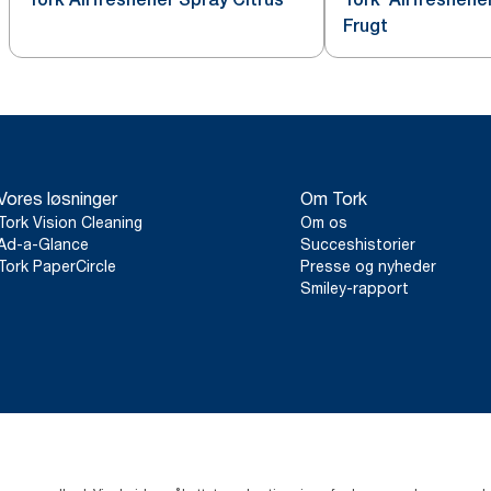
Frugt
Vores løsninger
Om Tork
Tork Vision Cleaning
Om os
Ad-a-Glance
Succeshistorier
Tork PaperCircle
Presse og nyheder
Smiley-rapport