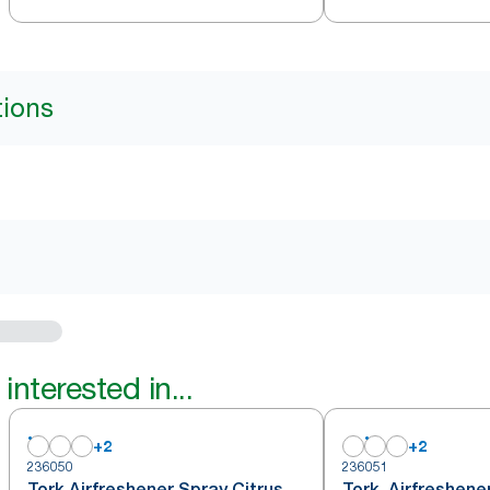
tions
interested in...
+
2
+
2
236050
236051
Tork Airfreshener Spray Citrus
Tork Airfreshene