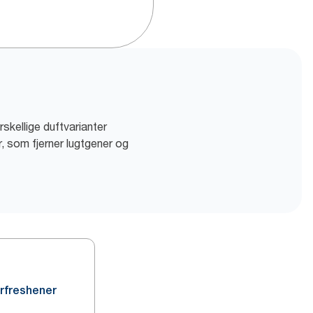
rskellige duftvarianter
r, som fjerner lugtgener og
irfreshener