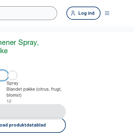
Log ind
hener Spray,
kke
Spray
Blandet pakke (citrus, frugt,
blomst)
12
oad produktdatablad