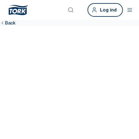
Log ind
Back