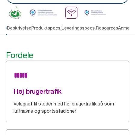
dele
Beskrivelse
Produktspecs.
Leveringsspecs.
Resources
Anmelde
Fordele
Høj brugertrafik
Velegnet til steder med høj brugertrafik så som
lufthavne og sportsstadioner