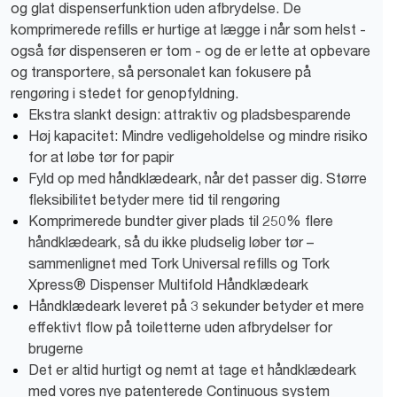
og glat dispenserfunktion uden afbrydelse. De
komprimerede refills er hurtige at lægge i når som helst -
også før dispenseren er tom - og de er lette at opbevare
og transportere, så personalet kan fokusere på
rengøring i stedet for genopfyldning.
Ekstra slankt design: attraktiv og pladsbesparende
Høj kapacitet: Mindre vedligeholdelse og mindre risiko
for at løbe tør for papir
Fyld op med håndklædeark, når det passer dig. Større
fleksibilitet betyder mere tid til rengøring
Komprimerede bundter giver plads til 250% flere
håndklædeark, så du ikke pludselig løber tør –
sammenlignet med Tork Universal refills og Tork
Xpress® Dispenser Multifold Håndklædeark
Håndklædeark leveret på 3 sekunder betyder et mere
effektivt flow på toiletterne uden afbrydelser for
brugerne
Det er altid hurtigt og nemt at tage et håndklædeark
med vores nye patenterede Continuous system