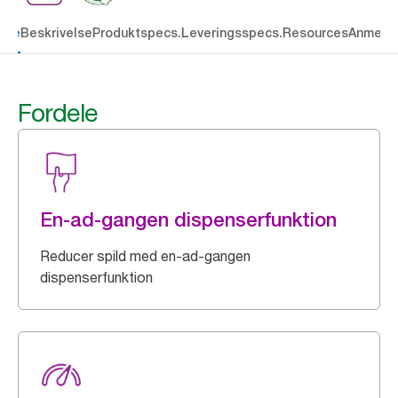
dele
Beskrivelse
Produktspecs.
Leveringsspecs.
Resources
Anmelde
Fordele
En-ad-gangen dispenserfunktion
Reducer spild med en-ad-gangen
dispenserfunktion