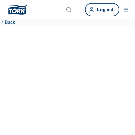
Log ind
Back