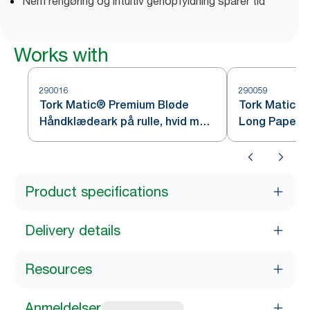
Nem rengøring og intuitiv genopfyldning sparer tid
Works with
290016
290059
Tork Matic® Premium Bløde
Tork Matic® 
Håndklædeark på rulle, hvid med
Long Paper 
blå prægning H1
rulle, hvid H1
Product specifications
Delivery details
Resources
Anmeldelser