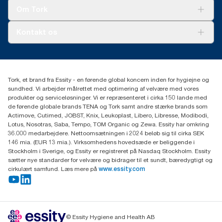
Tork Clean Care
Tork Vision Cleaning
Om Tork
Ad-a-Glance
Tork PaperCircle
Om os
Kontakt os
Succeshistorier
Presse og nyheder
tork.dk.kundeservice@essity.com
Smiley-rapport
(+45) 48 16 82 44
Essity Denmark A/S
Tork, et brand fra Essity - en førende global koncern inden for hygiejne og
Professional Hygiene
sundhed. Vi arbejder målrettet med optimering af velvære med vores
Gydevang 33
produkter og serviceløsninger. Vi er repræsenteret i cirka 150 lande med
DK-3450 Allerød
de førende globale brands TENA og Tork samt andre stærke brands som
Actimove, Cutimed, JOBST, Knix, Leukoplast, Libero, Libresse, Modibodi,
Lotus, Nosotras, Saba, Tempo, TOM Organic og Zewa. Essity har omkring
36.000 medarbejdere. Nettoomsætningen i 2024 beløb sig til cirka SEK
146 mia. (EUR 13 mia.). Virksomhedens hovedsæde er beliggende i
Stockholm i Sverige, og Essity er registreret på Nasdaq Stockholm. Essity
sætter nye standarder for velvære og bidrager til et sundt, bæredygtigt og
cirkulært samfund. Læs mere på
www.essity.com
© Essity Hygiene and Health AB