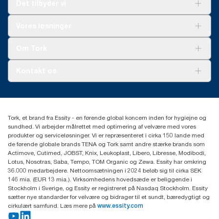
Det tilbyder vi
Løsninger
Vores løsninger
Bæredygtighed
Tork Clean Care
Tork Vision Cleaning
Om Tork
Ad-a-Glance
Tork PaperCircle
Om os
Kontakt os
Succeshistorier
Presse og nyheder
tork.dk.kundeservice@essity.com
Smiley-rapport
(+45) 48 16 82 44
Essity Denmark A/S
Tork, et brand fra Essity - en førende global koncern inden for hygiejne og
Professional Hygiene
sundhed. Vi arbejder målrettet med optimering af velvære med vores
Gydevang 33
produkter og serviceløsninger. Vi er repræsenteret i cirka 150 lande med
DK-3450 Allerød
de førende globale brands TENA og Tork samt andre stærke brands som
Actimove, Cutimed, JOBST, Knix, Leukoplast, Libero, Libresse, Modibodi,
Lotus, Nosotras, Saba, Tempo, TOM Organic og Zewa. Essity har omkring
36.000 medarbejdere. Nettoomsætningen i 2024 beløb sig til cirka SEK
146 mia. (EUR 13 mia.). Virksomhedens hovedsæde er beliggende i
Stockholm i Sverige, og Essity er registreret på Nasdaq Stockholm. Essity
sætter nye standarder for velvære og bidrager til et sundt, bæredygtigt og
cirkulært samfund. Læs mere på
www.essity.com