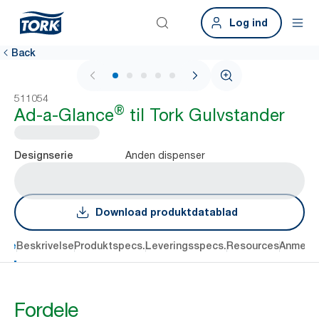
Log ind
Back
1 / 5
511054
®
Ad-a-Glance
til Tork Gulvstander
Anden dispenser
Designserie
Download produktdatablad
dele
Beskrivelse
Produktspecs.
Leveringsspecs.
Resources
Anmelde
Fordele