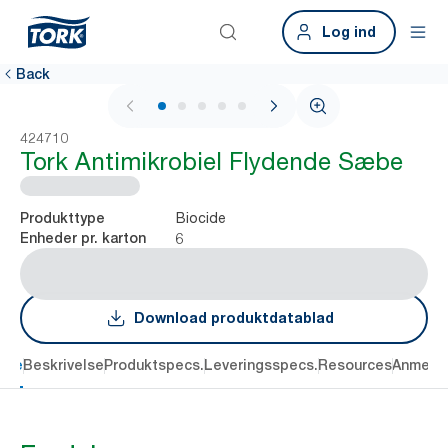
Log ind
Back
1 / 6
424710
Tork Antimikrobiel Flydende Sæbe
Biocide
Produkttype
6
Enheder pr. karton
Download produktdatablad
dele
Beskrivelse
Produktspecs.
Leveringsspecs.
Resources
Anmelde