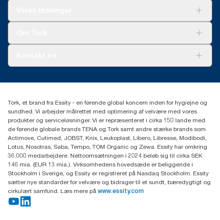
Løsninger
Vores løsninger
Bæredygtighed
Tork Clean Care
Tork Vision Cleaning
Om Tork
Ad-a-Glance
Tork PaperCircle
Om os
Kontakt os
Succeshistorier
Presse og nyheder
tork.dk.kundeservice@essity.com
Smiley-rapport
(+45) 48 16 82 44
Essity Denmark A/S
Tork, et brand fra Essity - en førende global koncern inden for hygiejne og
Professional Hygiene
sundhed. Vi arbejder målrettet med optimering af velvære med vores
Gydevang 33
produkter og serviceløsninger. Vi er repræsenteret i cirka 150 lande med
DK-3450 Allerød
de førende globale brands TENA og Tork samt andre stærke brands som
Actimove, Cutimed, JOBST, Knix, Leukoplast, Libero, Libresse, Modibodi,
Lotus, Nosotras, Saba, Tempo, TOM Organic og Zewa. Essity har omkring
36.000 medarbejdere. Nettoomsætningen i 2024 beløb sig til cirka SEK
146 mia. (EUR 13 mia.). Virksomhedens hovedsæde er beliggende i
Stockholm i Sverige, og Essity er registreret på Nasdaq Stockholm. Essity
sætter nye standarder for velvære og bidrager til et sundt, bæredygtigt og
cirkulært samfund. Læs mere på
www.essity.com