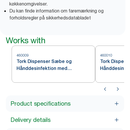
køkkenomgivelser.
Du kan finde information om faremærkning og
forholdsregler på sikkerhedsdatabladet
Works with
460009
460010
Tork Dispenser Sæbe og
Tork Dispen
Hånddesinfektion med
Hånddesinfekt
Intuition™ Sensor, Rustfrit stål
S4
S4
Product specifications
Delivery details