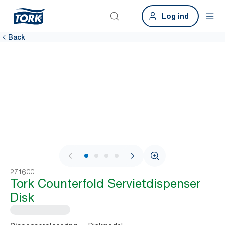
Log ind
Back
1 / 4
271600
Tork Counterfold Servietdispenser
Disk