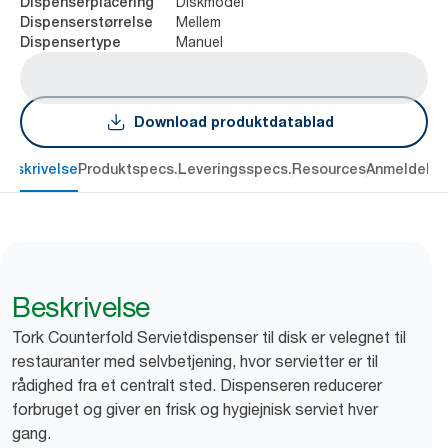
Diskmodel
Dispenserplacering
Mellem
Dispenserstørrelse
Manuel
Dispensertype
Download produktdatablad
Beskrivelse
Produktspecs.
Leveringsspecs.
Resources
Anmeldelse
Beskrivelse
Tork Counterfold Servietdispenser til disk er velegnet til
restauranter med selvbetjening, hvor servietter er til
rådighed fra et centralt sted. Dispenseren reducerer
forbruget og giver en frisk og hygiejnisk serviet hver
gang.