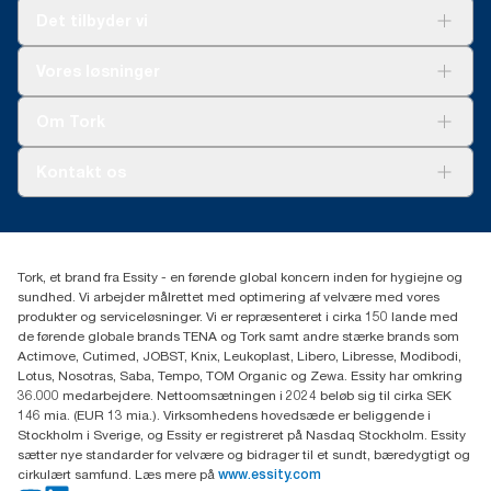
Det tilbyder vi
Løsninger
Vores løsninger
Bæredygtighed
Tork Clean Care
Tork Vision Cleaning
Om Tork
Ad-a-Glance
Tork PaperCircle
Om os
Kontakt os
Succeshistorier
Presse og nyheder
tork.dk.kundeservice@essity.com
Smiley-rapport
(+45) 48 16 82 44
Essity Denmark A/S
Tork, et brand fra Essity - en førende global koncern inden for hygiejne og
Professional Hygiene
sundhed. Vi arbejder målrettet med optimering af velvære med vores
Gydevang 33
produkter og serviceløsninger. Vi er repræsenteret i cirka 150 lande med
DK-3450 Allerød
de førende globale brands TENA og Tork samt andre stærke brands som
Actimove, Cutimed, JOBST, Knix, Leukoplast, Libero, Libresse, Modibodi,
Lotus, Nosotras, Saba, Tempo, TOM Organic og Zewa. Essity har omkring
36.000 medarbejdere. Nettoomsætningen i 2024 beløb sig til cirka SEK
146 mia. (EUR 13 mia.). Virksomhedens hovedsæde er beliggende i
Stockholm i Sverige, og Essity er registreret på Nasdaq Stockholm. Essity
sætter nye standarder for velvære og bidrager til et sundt, bæredygtigt og
cirkulært samfund. Læs mere på
www.essity.com