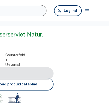
Log ind
erserviet Natur,
Counterfold
1
Universal
oad produktdatablad