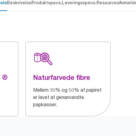
dele
Beskrivelse
Produktspecs.
Leveringsspecs.
Resources
Anmelde
g ®
Naturfarvede fibre
Mellem 30% og 50% af papiret
er lavet af genanvendte
papkasser.