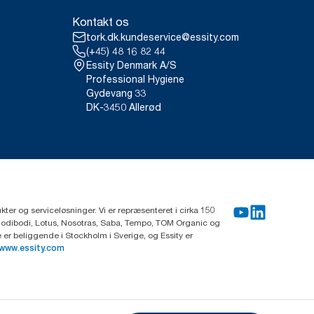
Kontakt os
tork.dk.kundeservice@essity.com
(+45) 48 16 82 44
Essity Denmark A/S
Professional Hygiene
Gydevang 33
DK-3450 Allerød
ter og serviceløsninger. Vi er repræsenteret i cirka 150
Modibodi, Lotus, Nosotras, Saba, Tempo, TOM Organic og
r beliggende i Stockholm i Sverige, og Essity er
www.essity.com