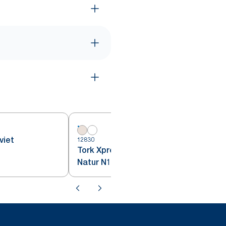
viet
12830
1
Tork Xpressnap Fit® Serviet,
Natur N14