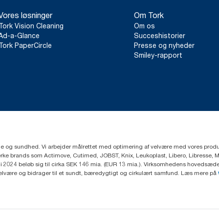
Vores løsninger
Om Tork
Tork Vision Cleaning
Om os
Ad-a-Glance
Succeshistorier
Tork PaperCircle
Presse og nyheder
Smiley-rapport
ejne og sundhed. Vi arbejder målrettet med optimering af velvære med vores produk
ke brands som Actimove, Cutimed, JOBST, Knix, Leukoplast, Libero, Libresse, 
2024 beløb sig til cirka SEK 146 mia. (EUR 13 mia.). Virksomhedens hovedsæde e
velvære og bidrager til et sundt, bæredygtigt og cirkulært samfund. Læs mere på