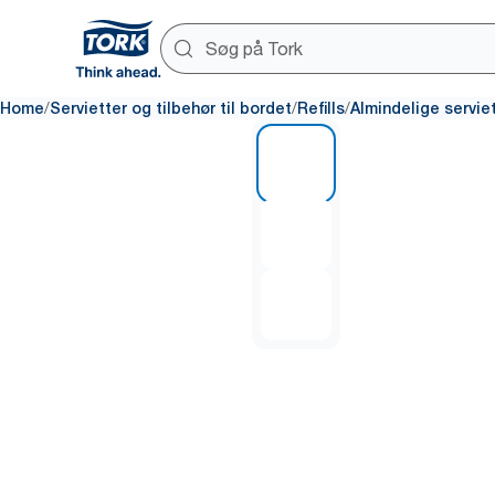
/
/
/
Home
Servietter og tilbehør til bordet
Refills
Almindelige servie
1 of 3