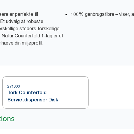
ere er perfekte til
100% genbrugsfibre – viser, at 
 Et udvalg af robuste
rskellige steders forskellige
 Natur Counterfold 1-lag er et
hæve din miljøprofil.
271600
Tork Counterfold
Servietdispenser Disk
tions