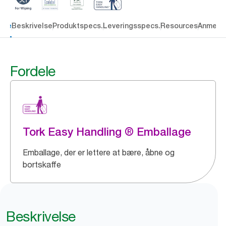
dele
Beskrivelse
Produktspecs.
Leveringsspecs.
Resources
Anmelde
Fordele
Tork Easy Handling ® Emballage
Emballage, der er lettere at bære, åbne og
bortskaffe
Beskrivelse