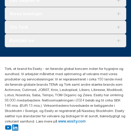
Det tilbyder vi
Løsninger
Vores løsninger
Bæredygtighed
Tork Clean Care
Tork Vision Cleaning
Om Tork
Ad-a-Glance
Tork PaperCircle
Om os
Kontakt os
Succeshistorier
Presse og nyheder
tork.dk.kundeservice@essity.com
Smiley-rapport
(+45) 48 16 82 44
Essity Denmark A/S
Tork, et brand fra Essity - en førende global koncern inden for hygiejne og
Professional Hygiene
sundhed. Vi arbejder målrettet med optimering af velvære med vores
Gydevang 33
produkter og serviceløsninger. Vi er repræsenteret i cirka 150 lande med
DK-3450 Allerød
de førende globale brands TENA og Tork samt andre stærke brands som
Actimove, Cutimed, JOBST, Knix, Leukoplast, Libero, Libresse, Modibodi,
Lotus, Nosotras, Saba, Tempo, TOM Organic og Zewa. Essity har omkring
36.000 medarbejdere. Nettoomsætningen i 2024 beløb sig til cirka SEK
146 mia. (EUR 13 mia.). Virksomhedens hovedsæde er beliggende i
Stockholm i Sverige, og Essity er registreret på Nasdaq Stockholm. Essity
sætter nye standarder for velvære og bidrager til et sundt, bæredygtigt og
cirkulært samfund. Læs mere på
www.essity.com