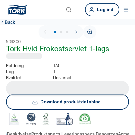
Log ind
Back
1 / 3
509300
Tork Hvid Frokostserviet 1-lags
1/4
Foldning
1
Lag
Universal
Kvalitet
Download produktdatablad
dele
Beskrivelse
Produktspecs.
Leveringsspecs.
Resources
Anmelde