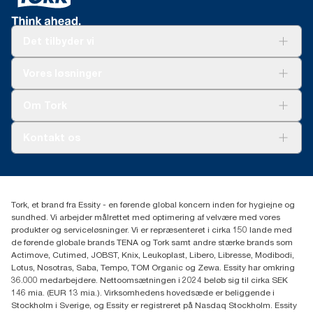
Det tilbyder vi
Løsninger
Vores løsninger
Bæredygtighed
Tork Clean Care
Tork Vision Cleaning
Om Tork
Ad-a-Glance
Tork PaperCircle
Om os
Kontakt os
Succeshistorier
Presse og nyheder
tork.dk.kundeservice@essity.com
Smiley-rapport
(+45) 48 16 82 44
Essity Denmark A/S
Tork, et brand fra Essity - en førende global koncern inden for hygiejne og
Professional Hygiene
sundhed. Vi arbejder målrettet med optimering af velvære med vores
Gydevang 33
produkter og serviceløsninger. Vi er repræsenteret i cirka 150 lande med
DK-3450 Allerød
de førende globale brands TENA og Tork samt andre stærke brands som
Actimove, Cutimed, JOBST, Knix, Leukoplast, Libero, Libresse, Modibodi,
Lotus, Nosotras, Saba, Tempo, TOM Organic og Zewa. Essity har omkring
36.000 medarbejdere. Nettoomsætningen i 2024 beløb sig til cirka SEK
146 mia. (EUR 13 mia.). Virksomhedens hovedsæde er beliggende i
Stockholm i Sverige, og Essity er registreret på Nasdaq Stockholm. Essity