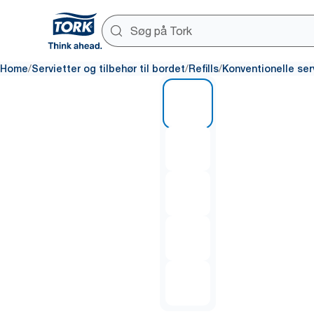
/
/
/
Home
Servietter og tilbehør til bordet
Refills
Konventionelle ser
1 of 5