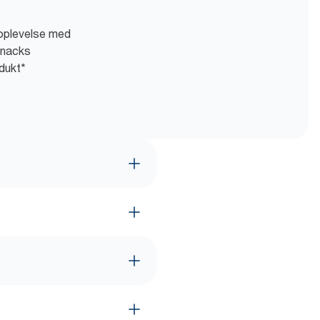
 oplevelse med
 snacks
dukt*