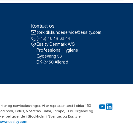
Kontakt os
tork.dk.kundeservice@essity.com
(+45) 48 16 82 44
Essity Denmark A/S
Professional Hygiene
Gydevang 33
DK-3450 Allerød
ter og serviceløsninger. Vi er repræsenteret i cirka 150
Modibodi, Lotus, Nosotras, Saba, Tempo, TOM Organic og
r beliggende i Stockholm i Sverige, og Essity er
www.essity.com