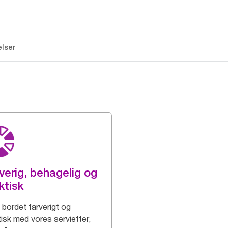
lser
verig, behagelig og
ktisk
bordet farverigt og
tisk med vores servietter,