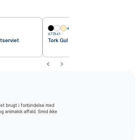
+
18
477841
4
tserviet
Tork Gul Frokostserviet
vet brugt i forbindelse med
og animalsk affald. Smid ikke