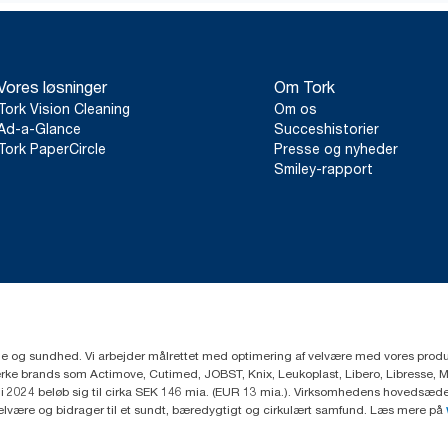
Vores løsninger
Om Tork
Tork Vision Cleaning
Om os
Ad-a-Glance
Succeshistorier
Tork PaperCircle
Presse og nyheder
Smiley-rapport
ejne og sundhed. Vi arbejder målrettet med optimering af velvære med vores produk
ke brands som Actimove, Cutimed, JOBST, Knix, Leukoplast, Libero, Libresse, 
2024 beløb sig til cirka SEK 146 mia. (EUR 13 mia.). Virksomhedens hovedsæde e
velvære og bidrager til et sundt, bæredygtigt og cirkulært samfund. Læs mere på