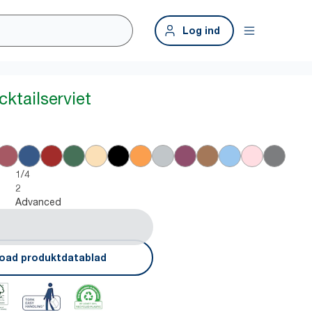
Log ind
ktailserviet
1/4
2
Advanced
oad produktdatablad