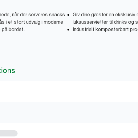
gnede, når der serveres snacks
Giv dine gæster en eksklusiv
ås i et stort udvalg i moderne
luksusservietter til drinks og
p på bordet.
Industrielt komposterbart pro
tions