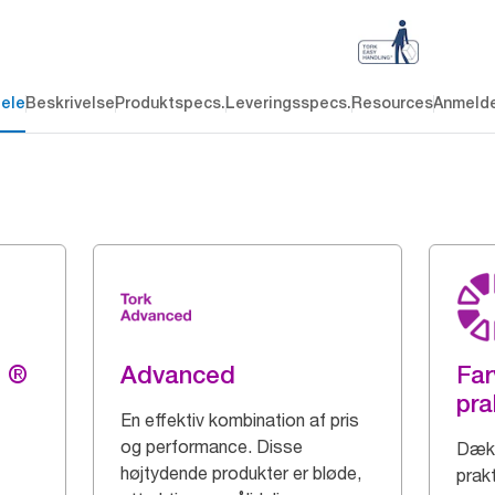
dele
Beskrivelse
Produktspecs.
Leveringsspecs.
Resources
Anmelde
g ®
Advanced
Far
pra
En effektiv kombination af pris
og performance. Disse
Dæk 
højtydende produkter er bløde,
prak