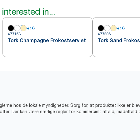
interested in...
+
18
+
18
477153
477206
Tork Champagne Frokostserviet
Tork Sand Frokos
eglerne hos de lokale myndigheder. Sørg for, at produktet ikke er ble
offer. Der kan være særlige regler for kommercielt affald, madaffald 