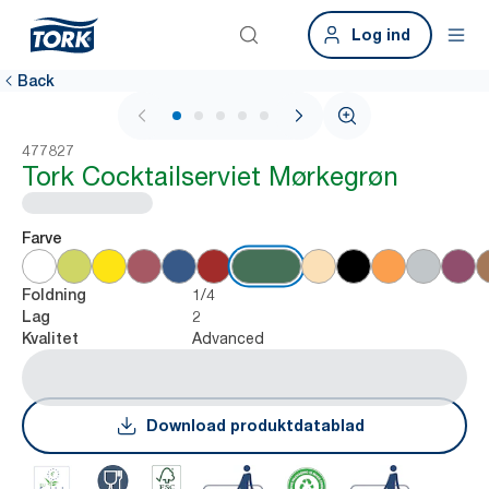
Log ind
Back
1 / 5
477827
Tork Cocktailserviet Mørkegrøn
Farve
1/4
Foldning
2
Lag
Advanced
Kvalitet
Download produktdatablad