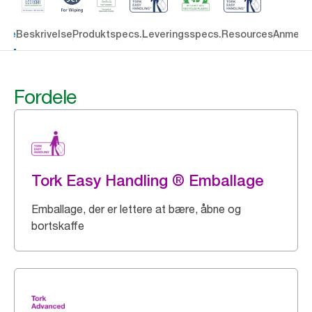
dele
Beskrivelse
Produktspecs.
Leveringsspecs.
Resources
Anmelde
Fordele
Tork Easy Handling ® Emballage
Emballage, der er lettere at bære, åbne og
bortskaffe