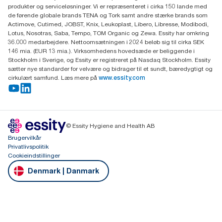
Gydevang 33
produkter og serviceløsninger. Vi er repræsenteret i cirka 150 lande med
DK-3450 Allerød
de førende globale brands TENA og Tork samt andre stærke brands som
Actimove, Cutimed, JOBST, Knix, Leukoplast, Libero, Libresse, Modibodi,
Lotus, Nosotras, Saba, Tempo, TOM Organic og Zewa. Essity har omkring
36.000 medarbejdere. Nettoomsætningen i 2024 beløb sig til cirka SEK
146 mia. (EUR 13 mia.). Virksomhedens hovedsæde er beliggende i
Stockholm i Sverige, og Essity er registreret på Nasdaq Stockholm. Essity
sætter nye standarder for velvære og bidrager til et sundt, bæredygtigt og
cirkulært samfund. Læs mere på
www.essity.com
© Essity Hygiene and Health AB
Brugervilkår
Privatlivspolitik
Cookieindstillinger
Denmark | Danmark