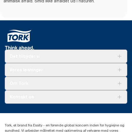
animalsk affald. Smid ikke affaldet ud i naturen.
Det tilbyder vi
Løsninger
Vores løsninger
Bæredygtighed
Tork Clean Care
Tork Vision Cleaning
Om Tork
Ad-a-Glance
Tork PaperCircle
Om os
Kontakt os
Succeshistorier
Presse og nyheder
tork.dk.kundeservice@essity.com
Smiley-rapport
(+45) 48 16 82 44
Essity Denmark A/S
Tork, et brand fra Essity - en førende global koncern inden for hygiejne og
Professional Hygiene
sundhed. Vi arbejder målrettet med optimering af velvære med vores