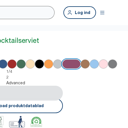
Log ind
ocktailserviet
1/4
2
Advanced
oad produktdatablad