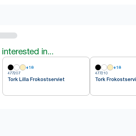
interested in...
+
18
+
18
477207
477210
Tork Lilla Frokostserviet
Tork Frokostserv