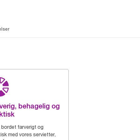
lser
verig, behagelig og
ktisk
bordet farverigt og
tisk med vores servietter,