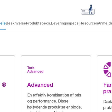
dele
Beskrivelse
Produktspecs.
Leveringsspecs.
Resources
Anmelde
g ®
Advanced
Far
pra
En effektiv kombination af pris
og performance. Disse
Dæk 
højtydende produkter er bløde,
prak