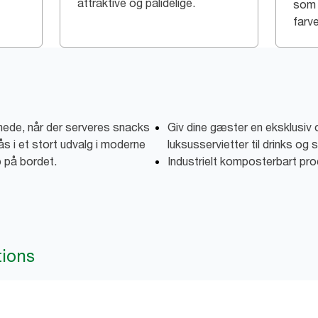
attraktive og pålidelige.
som 
farve
gnede, når der serveres snacks
Giv dine gæster en eksklusiv
ås i et stort udvalg i moderne
luksusservietter til drinks og
p på bordet.
Industrielt komposterbart pro
tions