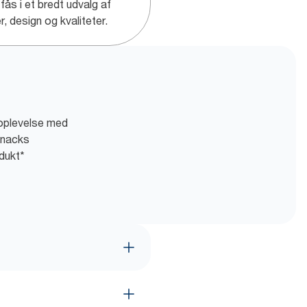
fås i et bredt udvalg af
r, design og kvaliteter.
 oplevelse med
 snacks
dukt*