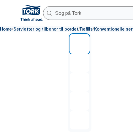
/
/
/
Home
Servietter og tilbehør til bordet
Refills
Konventionelle ser
1 of 5