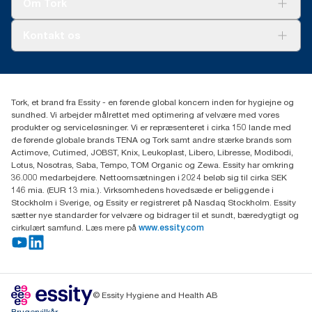
Om Tork
Ad-a-Glance
Tork PaperCircle
Om os
Kontakt os
Succeshistorier
Presse og nyheder
tork.dk.kundeservice@essity.com
Smiley-rapport
(+45) 48 16 82 44
Essity Denmark A/S
Tork, et brand fra Essity - en førende global koncern inden for hygiejne og
Professional Hygiene
sundhed. Vi arbejder målrettet med optimering af velvære med vores
Gydevang 33
produkter og serviceløsninger. Vi er repræsenteret i cirka 150 lande med
DK-3450 Allerød
de førende globale brands TENA og Tork samt andre stærke brands som
Actimove, Cutimed, JOBST, Knix, Leukoplast, Libero, Libresse, Modibodi,
Lotus, Nosotras, Saba, Tempo, TOM Organic og Zewa. Essity har omkring
36.000 medarbejdere. Nettoomsætningen i 2024 beløb sig til cirka SEK
146 mia. (EUR 13 mia.). Virksomhedens hovedsæde er beliggende i
Stockholm i Sverige, og Essity er registreret på Nasdaq Stockholm. Essity
sætter nye standarder for velvære og bidrager til et sundt, bæredygtigt og
cirkulært samfund. Læs mere på
www.essity.com
© Essity Hygiene and Health AB
Brugervilkår