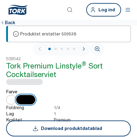
Log ind
Back
Produktet erstatter
509528
1 / 5
509542
®
Tork Premium Linstyle
Sort
Cocktailserviet
Farve
1/4
Foldning
1
Lag
Premium
Kvalitet
Download produktdatablad