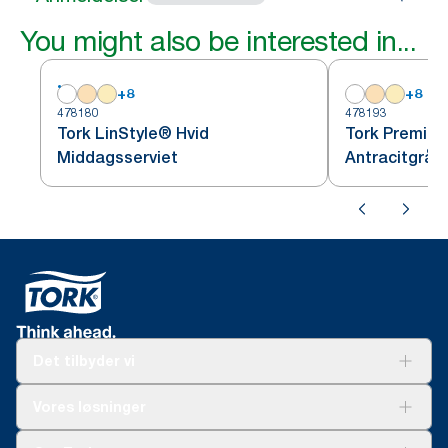
You might also be interested in...
+
8
+
8
478180
478193
Tork LinStyle® Hvid
Tork Premium
Middagsserviet
Antracitgrå 
fold
Det tilbyder vi
Løsninger
Vores løsninger
Bæredygtighed
Tork Clean Care
Tork Vision Cleaning