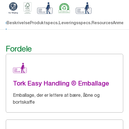
dele
Beskrivelse
Produktspecs.
Leveringsspecs.
Resources
Anmelde
Fordele
Tork Easy Handling ® Emballage
Emballage, der er lettere at bære, åbne og
bortskaffe