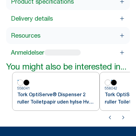
Product specifications
Delivery details
Resources
Anmeldelser
You might also be interested in...
558041
558042
Tork OptiServe® Dispenser 2
Tork OptiSer
ruller Toiletpapir uden hylse Hvid
ruller Toilet
T7
T7