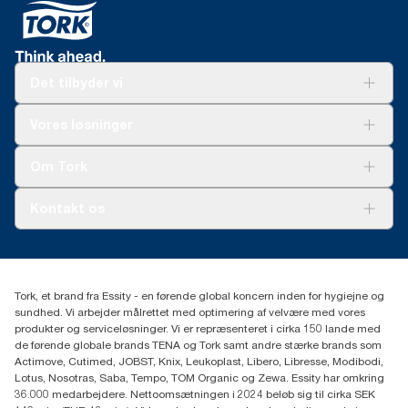
Det tilbyder vi
Løsninger
Vores løsninger
Bæredygtighed
Tork Clean Care
Tork Vision Cleaning
Om Tork
Ad-a-Glance
Tork PaperCircle
Om os
Kontakt os
Succeshistorier
Presse og nyheder
tork.dk.kundeservice@essity.com
Smiley-rapport
(+45) 48 16 82 44
Essity Denmark A/S
Tork, et brand fra Essity - en førende global koncern inden for hygiejne og
Professional Hygiene
sundhed. Vi arbejder målrettet med optimering af velvære med vores
Gydevang 33
produkter og serviceløsninger. Vi er repræsenteret i cirka 150 lande med
DK-3450 Allerød
de førende globale brands TENA og Tork samt andre stærke brands som
Actimove, Cutimed, JOBST, Knix, Leukoplast, Libero, Libresse, Modibodi,
Lotus, Nosotras, Saba, Tempo, TOM Organic og Zewa. Essity har omkring
36.000 medarbejdere. Nettoomsætningen i 2024 beløb sig til cirka SEK