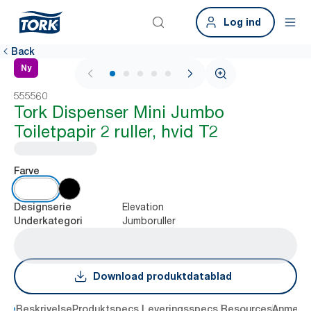
Log ind
Back
Ny
1 / 7
555560
Tork Dispenser Mini Jumbo
Toiletpapir 2 ruller, hvid T2
Farve
Elevation
Designserie
Jumboruller
Underkategori
Download produktdatablad
dele
Beskrivelse
Produktspecs.
Leveringsspecs.
Resources
Anmelde