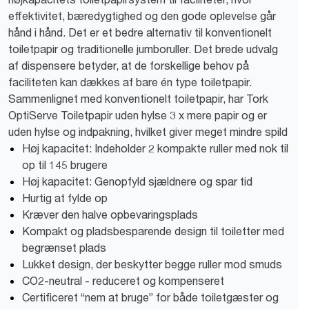
effektivitet, bæredygtighed og den gode oplevelse går
hånd i hånd. Det er et bedre alternativ til konventionelt
toiletpapir og traditionelle jumboruller. Det brede udvalg
af dispensere betyder, at de forskellige behov på
faciliteten kan dækkes af bare én type toiletpapir.
Sammenlignet med konventionelt toiletpapir, har Tork
OptiServe Toiletpapir uden hylse 3 x mere papir og er
uden hylse og indpakning, hvilket giver meget mindre spild
Høj kapacitet: Indeholder 2 kompakte ruller med nok til
op til 145 brugere
Høj kapacitet: Genopfyld sjældnere og spar tid
Hurtig at fylde op
Kræver den halve opbevaringsplads
Kompakt og pladsbesparende design til toiletter med
begrænset plads
Lukket design, der beskytter begge ruller mod smuds
CO2-neutral - reduceret og kompenseret
Certificeret “nem at bruge” for både toiletgæster og