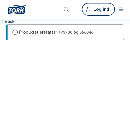
Log ind
Back
Produktet erstatter
og
473208
558048