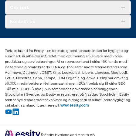
er baseret på et systemgennemsnit, er det ikke beregnet til brug
Tork Clean Care
Tork Vision Cleaning
i carbon-afrapportering af specifikke produkter og forbrug.
Om Tork
Ad-a-Glance
Tork PaperCircle
Om os
Kontakt os
Succeshistorier
Presse og nyheder
tork.dk.kundeservice@essity.com
Smiley-rapport
(+45) 48 16 82 44
Essity Denmark A/S
Tork, et brand fra Essity - en førende global koncern inden for hygiejne og
Professional Hygiene
sundhed. Vi arbejder målrettet med optimering af velvære med vores
Gydevang 33
produkter og serviceløsninger. Vi er repræsenteret i cirka 150 lande med
DK-3450 Allerød
de førende globale brands TENA og Tork samt andre stærke brands som
Actimove, Cutimed, JOBST, Knix, Leukoplast, Libero, Libresse, Modibodi,
Lotus, Nosotras, Saba, Tempo, TOM Organic og Zewa. Essity har omkring
36.000 medarbejdere. Nettoomsætningen i 2024 beløb sig til cirka SEK
146 mia. (EUR 13 mia.). Virksomhedens hovedsæde er beliggende i
Stockholm i Sverige, og Essity er registreret på Nasdaq Stockholm. Essity
sætter nye standarder for velvære og bidrager til et sundt, bæredygtigt og
cirkulært samfund. Læs mere på
www.essity.com
© Essity Hygiene and Health AB