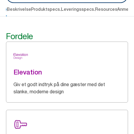
dele
Beskrivelse
Produktspecs.
Leveringsspecs.
Resources
Anmelde
Fordele
Elevation
Giv et godt indtryk på dine gæster med det
slanke, moderne design