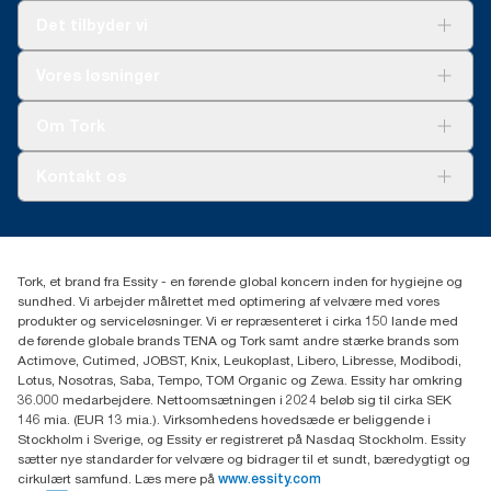
**
Det tilbyder vi
Repræsenterer Tork OptiServe® europæisk refill-sortiment pr.
forbrug. Baseret på tredjepartsgennemgåede
livscyklusvurderinger (LCA), som dækker alle refill
Løsninger
Vores løsninger
kvalitetsniveauer kombineret med forbrugsdata. Fordi dataene
Bæredygtighed
er baseret på et systemgennemsnit, er det ikke beregnet til brug
Tork Clean Care
Tork Vision Cleaning
i carbon-afrapportering af specifikke produkter og forbrug.
Om Tork
Ad-a-Glance
Tork PaperCircle
Om os
Kontakt os
Succeshistorier
Presse og nyheder
tork.dk.kundeservice@essity.com
Smiley-rapport
(+45) 48 16 82 44
Essity Denmark A/S
Tork, et brand fra Essity - en førende global koncern inden for hygiejne og
Professional Hygiene
sundhed. Vi arbejder målrettet med optimering af velvære med vores
Gydevang 33
produkter og serviceløsninger. Vi er repræsenteret i cirka 150 lande med
DK-3450 Allerød
de førende globale brands TENA og Tork samt andre stærke brands som
Actimove, Cutimed, JOBST, Knix, Leukoplast, Libero, Libresse, Modibodi,
Lotus, Nosotras, Saba, Tempo, TOM Organic og Zewa. Essity har omkring
36.000 medarbejdere. Nettoomsætningen i 2024 beløb sig til cirka SEK
146 mia. (EUR 13 mia.). Virksomhedens hovedsæde er beliggende i
Stockholm i Sverige, og Essity er registreret på Nasdaq Stockholm. Essity
sætter nye standarder for velvære og bidrager til et sundt, bæredygtigt og
cirkulært samfund. Læs mere på
www.essity.com