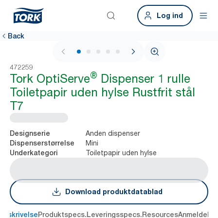
Log ind
Back
1 / 5
472259
®
Tork OptiServe
Dispenser 1 rulle
Toiletpapir uden hylse Rustfrit stål
T7
Anden dispenser
Designserie
Mini
Dispenserstørrelse
Toiletpapir uden hylse
Underkategori
Download produktdatablad
Beskrivelse
Produktspecs.
Leveringsspecs.
Resources
Anmeldelse