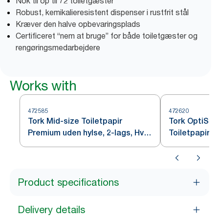
Nok til op til 72 toiletgæster
Robust, kemikalieresistent dispenser i rustfrit stål
Kræver den halve opbevaringsplads
Certificeret “nem at bruge” for både toiletgæster og
rengøringsmedarbejdere
Works with
472585
472620
Tork Mid-size Toiletpapir
Tork OptiSer
Premium uden hylse, 2-lags, Hvid
Toiletpapir u
T7
Product specifications
Delivery details