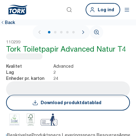
Log ind
Back
1 / 6
110299
Tork Toiletpapir Advanced Natur T4
Advanced
Kvalitet
2
Lag
24
Enheder pr. karton
Download produktdatablad
dele
Beskrivelse
Produktspecs.
Leveringsspecs.
Resources
Anmelde