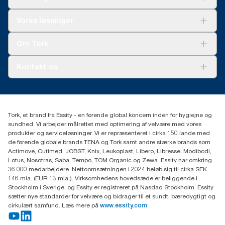
Løsninger
Vores løsninger
Bæredygtighed
Tork Clean Care
Tork Vision Cleaning
Om Tork
Ad-a-Glance
Tork PaperCircle
Om os
Kontakt os
Succeshistorier
Presse og nyheder
tork.dk.kundeservice@essity.com
Smiley-rapport
(+45) 48 16 82 44
Essity Denmark A/S
Tork, et brand fra Essity - en førende global koncern inden for hygiejne og
Professional Hygiene
sundhed. Vi arbejder målrettet med optimering af velvære med vores
Gydevang 33
produkter og serviceløsninger. Vi er repræsenteret i cirka 150 lande med
DK-3450 Allerød
de førende globale brands TENA og Tork samt andre stærke brands som
Actimove, Cutimed, JOBST, Knix, Leukoplast, Libero, Libresse, Modibodi,
Lotus, Nosotras, Saba, Tempo, TOM Organic og Zewa. Essity har omkring
36.000 medarbejdere. Nettoomsætningen i 2024 beløb sig til cirka SEK
146 mia. (EUR 13 mia.). Virksomhedens hovedsæde er beliggende i
Stockholm i Sverige, og Essity er registreret på Nasdaq Stockholm. Essity
sætter nye standarder for velvære og bidrager til et sundt, bæredygtigt og
cirkulært samfund. Læs mere på
www.essity.com