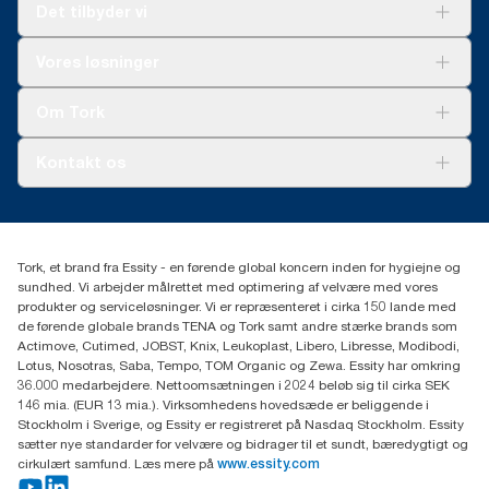
Det tilbyder vi
Løsninger
Vores løsninger
Bæredygtighed
Tork Clean Care
Tork Vision Cleaning
Om Tork
Ad-a-Glance
Tork PaperCircle
Om os
Kontakt os
Succeshistorier
Presse og nyheder
tork.dk.kundeservice@essity.com
Smiley-rapport
(+45) 48 16 82 44
Essity Denmark A/S
Tork, et brand fra Essity - en førende global koncern inden for hygiejne og
Professional Hygiene
sundhed. Vi arbejder målrettet med optimering af velvære med vores
Gydevang 33
produkter og serviceløsninger. Vi er repræsenteret i cirka 150 lande med
DK-3450 Allerød
de førende globale brands TENA og Tork samt andre stærke brands som
Actimove, Cutimed, JOBST, Knix, Leukoplast, Libero, Libresse, Modibodi,
Lotus, Nosotras, Saba, Tempo, TOM Organic og Zewa. Essity har omkring
36.000 medarbejdere. Nettoomsætningen i 2024 beløb sig til cirka SEK
146 mia. (EUR 13 mia.). Virksomhedens hovedsæde er beliggende i
Stockholm i Sverige, og Essity er registreret på Nasdaq Stockholm. Essity
sætter nye standarder for velvære og bidrager til et sundt, bæredygtigt og
cirkulært samfund. Læs mere på
www.essity.com