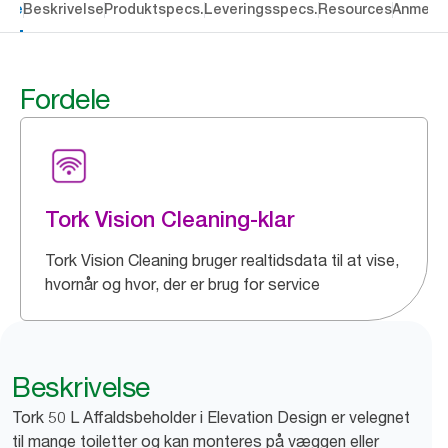
dele
Beskrivelse
Produktspecs.
Leveringsspecs.
Resources
Anmelde
Fordele
Tork Vision Cleaning-klar
Tork Vision Cleaning bruger realtidsdata til at vise,
hvornår og hvor, der er brug for service
Beskrivelse
Tork 50 L Affaldsbeholder i Elevation Design er velegnet
til mange toiletter og kan monteres på væggen eller