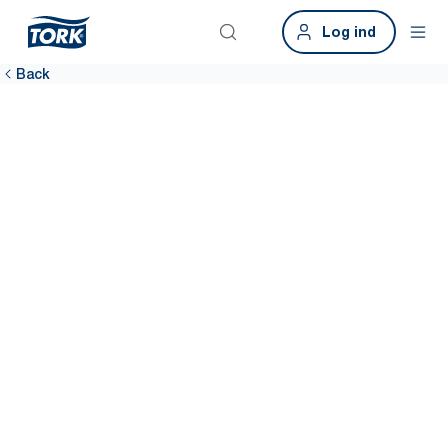
Log ind
Back