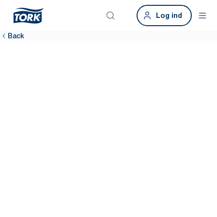
Log ind
Back