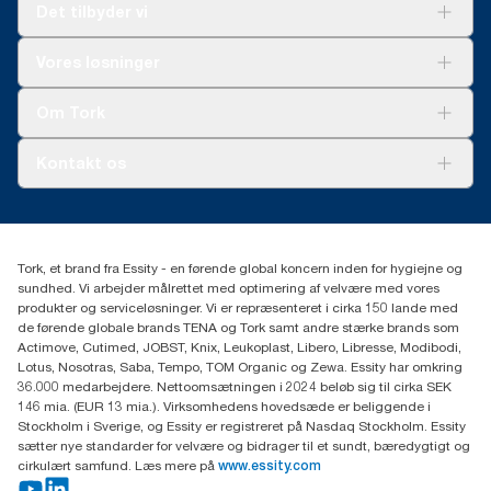
Det tilbyder vi
Løsninger
Vores løsninger
Bæredygtighed
Tork Clean Care
Tork Vision Cleaning
Om Tork
Ad-a-Glance
Tork PaperCircle
Om os
Kontakt os
Succeshistorier
Presse og nyheder
tork.dk.kundeservice@essity.com
Smiley-rapport
(+45) 48 16 82 44
Essity Denmark A/S
Tork, et brand fra Essity - en førende global koncern inden for hygiejne og
Professional Hygiene
sundhed. Vi arbejder målrettet med optimering af velvære med vores
Gydevang 33
produkter og serviceløsninger. Vi er repræsenteret i cirka 150 lande med
DK-3450 Allerød
de førende globale brands TENA og Tork samt andre stærke brands som
Actimove, Cutimed, JOBST, Knix, Leukoplast, Libero, Libresse, Modibodi,
Lotus, Nosotras, Saba, Tempo, TOM Organic og Zewa. Essity har omkring
36.000 medarbejdere. Nettoomsætningen i 2024 beløb sig til cirka SEK
146 mia. (EUR 13 mia.). Virksomhedens hovedsæde er beliggende i
Stockholm i Sverige, og Essity er registreret på Nasdaq Stockholm. Essity
sætter nye standarder for velvære og bidrager til et sundt, bæredygtigt og
cirkulært samfund. Læs mere på
www.essity.com