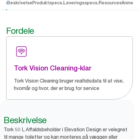
dele
Beskrivelse
Produktspecs.
Leveringsspecs.
Resources
Anmelde
Fordele
Tork Vision Cleaning-klar
Tork Vision Cleaning bruger realtidsdata til at vise,
hvornår og hvor, der er brug for service
Beskrivelse
Tork 50 L Affaldsbeholder i Elevation Design er velegnet
til mange toiletter og kan monteres på væggen eller