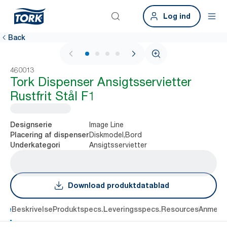
Log ind
Back
1 / 4
460013
Tork Dispenser Ansigtsservietter
Rustfrit Stål F1
Image Line
Designserie
Diskmodel,Bord
Placering af dispenser
Ansigtsservietter
Underkategori
Download produktdatablad
dele
Beskrivelse
Produktspecs.
Leveringsspecs.
Resources
Anmelde