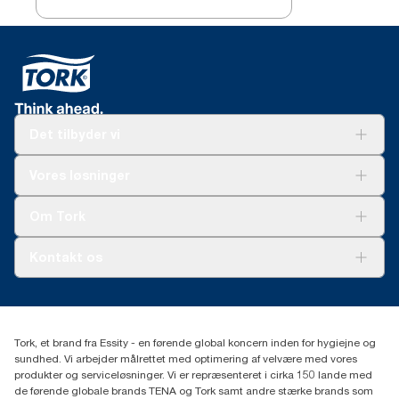
Det tilbyder vi
Løsninger
Vores løsninger
Bæredygtighed
Tork Clean Care
Tork Vision Cleaning
Om Tork
Ad-a-Glance
Tork PaperCircle
Om os
Kontakt os
Succeshistorier
Presse og nyheder
tork.dk.kundeservice@essity.com
Smiley-rapport
(+45) 48 16 82 44
Essity Denmark A/S
Tork, et brand fra Essity - en førende global koncern inden for hygiejne og
Professional Hygiene
sundhed. Vi arbejder målrettet med optimering af velvære med vores
Gydevang 33
produkter og serviceløsninger. Vi er repræsenteret i cirka 150 lande med
DK-3450 Allerød
de førende globale brands TENA og Tork samt andre stærke brands som