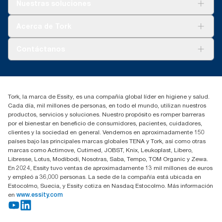
Soluciones
Nuestras soluciones
Sostenibilidad
Tork Clean Care
Tork Visión Limpieza
Acerca de Tork
AD-a-Glance
Tork PaperCircle
Sobre nosotros
Contáctanos
marketing.iberia@essity.com
91 657 84 00
Buscar distribuidores
Tork, la marca de Essity, es una compañía global líder en higiene y salud.
Cada día, mil millones de personas, en todo el mundo, utilizan nuestros
productos, servicios y soluciones. Nuestro propósito es romper barreras
por el bienestar en beneficio de consumidores, pacientes, cuidadores,
clientes y la sociedad en general. Vendemos en aproximadamente 150
países bajo las principales marcas globales TENA y Tork, así como otras
marcas como Actimove, Cutimed, JOBST, Knix, Leukoplast, Libero,
Libresse, Lotus, Modibodi, Nosotras, Saba, Tempo, TOM Organic y Zewa.
En 2024, Essity tuvo ventas de aproximadamente 13 mil millones de euros
y empleó a 36,000 personas. La sede de la compañía está ubicada en
Estocolmo, Suecia, y Essity cotiza en Nasdaq Estocolmo. Más información
en
www.essity.com