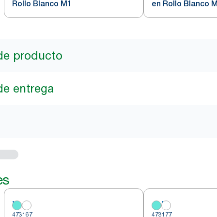
Rollo Blanco M1
en Rollo Blanco 
de producto
de entrega
es
473167
473177