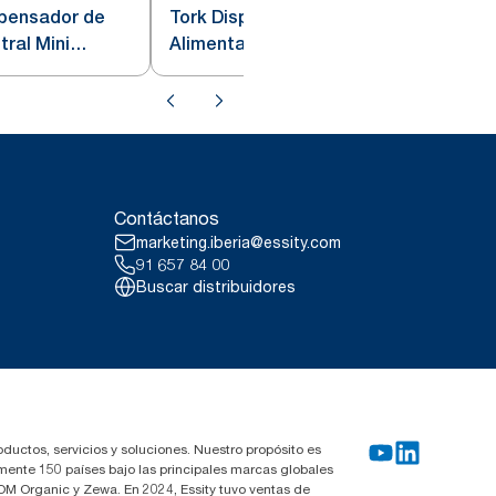
spensador de
Tork Dispensador de
ral Mini
Alimentación Central Reflex™
Blanco y Turquesa M4
Contáctanos
marketing.iberia@essity.com
91 657 84 00
Buscar distribuidores
oductos, servicios y soluciones. Nuestro propósito es
mente 150 países bajo las principales marcas globales
OM Organic y Zewa. En 2024, Essity tuvo ventas de