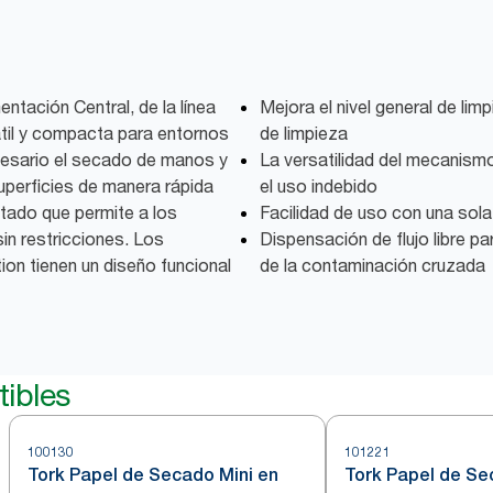
ntación Central, de la línea
Mejora el nivel general de limp
átil y compacta para entornos
de limpieza
cesario el secado de manos y
La versatilidad del mecanismo
superficies de manera rápida
el uso indebido
mitado que permite a los
Facilidad de uso con una sol
in restricciones. Los
Dispensación de flujo libre par
ion tienen un diseño funcional
de la contaminación cruzada
ibles
100130
101221
Tork Papel de Secado Mini en
Tork Papel de Se