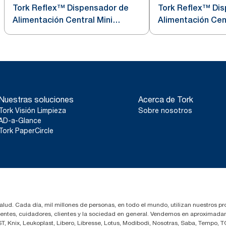
Tork Reflex™ Dispensador de
Tork Reflex™ Di
Alimentación Central Mini
Alimentación Cent
Blanco y Turquesa M3
Blanco M3
Nuestras soluciones
Acerca de Tork
Tork Visión Limpieza
Sobre nosotros
AD-a-Glance
Tork PaperCircle
salud. Cada día, mil millones de personas, en todo el mundo, utilizan nuestros pr
cientes, cuidadores, clientes y la sociedad en general. Vendemos en aproximada
 Knix, Leukoplast, Libero, Libresse, Lotus, Modibodi, Nosotras, Saba, Tempo, T