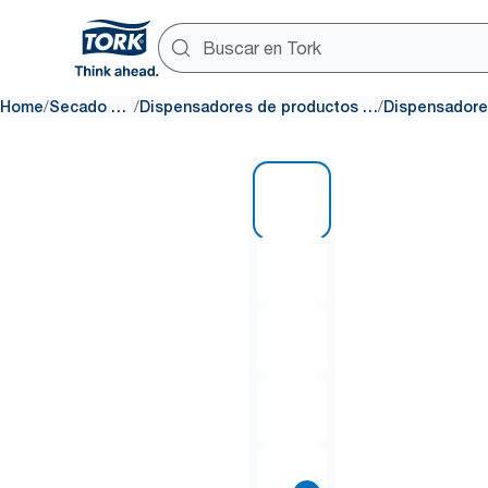
/
/
/
Home
Secado y limpieza
Dispensadores de productos de secado y limpieza
1 of 9