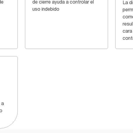
de
de cierre ayuda a controlar el
La di
uso indebido
permi
como 
resu
cara 
cont
 a
ño