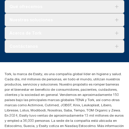
Qué ofrecemos
Soluciones
Nuestras soluciones
Sostenibilidad
Tork Clean Care
Tork Visión Limpieza
Acerca de Tork
AD-a-Glance
Tork PaperCircle
Sobre nosotros
Contáctanos
marketing.iberia@essity.com
91 657 84 00
Buscar distribuidores
Tork, la marca de Essity, es una compañía global líder en higiene y salud.
Cada día, mil millones de personas, en todo el mundo, utilizan nuestros
productos, servicios y soluciones. Nuestro propósito es romper barreras
por el bienestar en beneficio de consumidores, pacientes, cuidadores,
clientes y la sociedad en general. Vendemos en aproximadamente 150
países bajo las principales marcas globales TENA y Tork, así como otras
marcas como Actimove, Cutimed, JOBST, Knix, Leukoplast, Libero,
Libresse, Lotus, Modibodi, Nosotras, Saba, Tempo, TOM Organic y Zewa.
En 2024, Essity tuvo ventas de aproximadamente 13 mil millones de euros
y empleó a 36,000 personas. La sede de la compañía está ubicada en
Estocolmo, Suecia, y Essity cotiza en Nasdaq Estocolmo. Más información